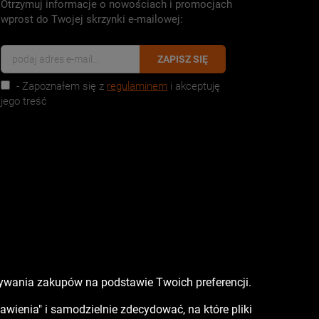
Otrzymuj informacje o nowościach i promocjach
wprost do Twojej skrzynki e-mailowej:
ZAPISZ SIĘ
- Zapoznałem się z
regulaminem
i akceptuję
jego treść
nywania zakupów na podstawie Twoich preferencji.
tawienia" i samodzielnie zdecydować, na które pliki