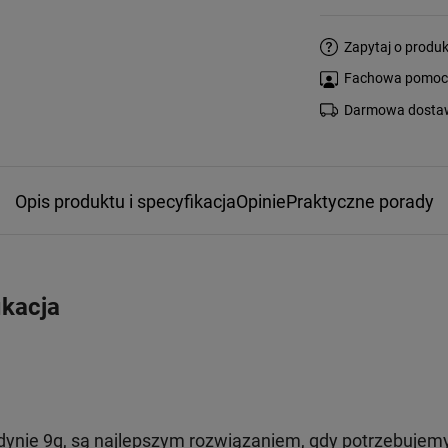
Zapytaj o produk
Fachowa pomoc s
Darmowa dostaw
Opis produktu i specyfikacja
Opinie
Praktyczne porady
ikacja
ynie 9g, są najlepszym rozwiązaniem, gdy potrzebujemy 