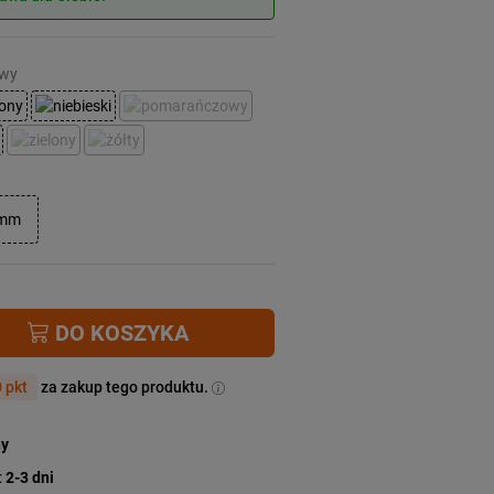
owy
5mm
DO KOSZYKA
 pkt
za zakup tego produktu.
ny
:
2-3 dni