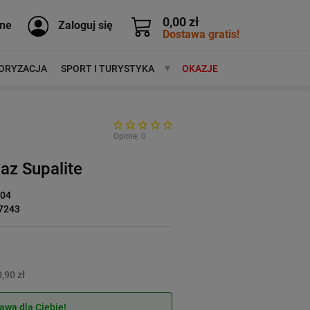
0,00 zł
ne
Zaloguj się
Dostawa gratis!
ORYZACJA
SPORT I TURYSTYKA
MARKI
OKAZJE
Opinie: 0
az Supalite
-04
7243
,90 zł
wa dla Ciebie!