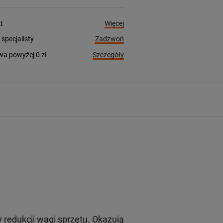
Więcej
t
Zadzwoń
pecjalisty
Szczegóły
a powyżej 0 zł
redukcji wagi sprzętu. Okazują