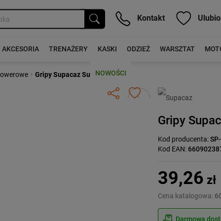
Kontakt
Ulubio
AKCESORIA
TRENAŻERY
KASKI
ODZIEŻ
WARSZTAT
MOT
NOWOŚCI
›
 rowerowe
Gripy Supacaz Supalite
Następny
Gripy Supac
Kod producenta:
SP
Kod EAN:
66090238
39,26
zł
Cena katalogowa:
60
Darmowa dosta