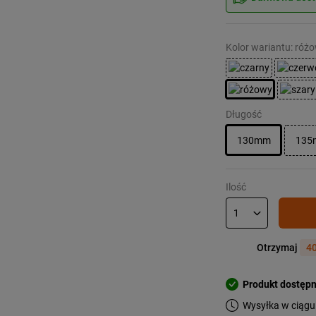
Kolor wariantu: róż
Długość
130mm
13
Ilość
Otrzymaj
40
Produkt dostęp
Wysyłka w ciągu