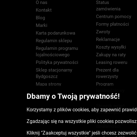
O nas
Status
zamówienia
Kontakt
Centrum pomocy
Blog
Formy płatności
Marki
Zwroty
Karta podarunkowa
Reklamacje
Regulamin sklepu
Koszty wysyłki
Regulamin programu
lojalnościowego
Zakupy na raty
Polityka prywatności
Leasing roweru
Sklep stacjonarny
Prezent dla
Bydgoszcz
rowerzysty
Mapa strony
Program
lojalnościowy
Dbamy o Twoją prywatność!
Newsletter
Słownik pojęć
Korzystamy z plików cookies, aby zapewnić prawidł
rowerowych
Zasięg
Zgadzając się na wszystkie pliki cookies pozwoli
działalności
Kliknij "Zaakceptuj wszystkie" jeśli chcesz zezwoli