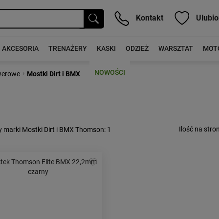
Kontakt
Ulubio
AKCESORIA
TRENAŻERY
KASKI
ODZIEŻ
WARSZTAT
MOT
NOWOŚCI
›
werowe
Mostki Dirt i BMX
Ilość na stron
 marki Mostki Dirt i BMX Thomson
: 1