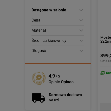
Dostępne w salonie
Cena
Materiał
Most
Średnica kierownicy
22,2m
Długość
399,
Cena k
Da
4,9
/ 5
Opinie Opineo
Darmowa dostawa
od 0zł