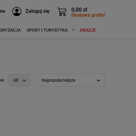
0,00 zł
ne
Zaloguj się
Dostawa gratis!
ORYZACJA
SPORT I TURYSTYKA
MARKI
OKAZJE
ie:
48
Najpopularniejsze
12
Popularność:
największa
24
Cena:
od najniższej
48
od najwyższej
96
Kolejność:
alfabetycznie
Aktualności:
najnowsze