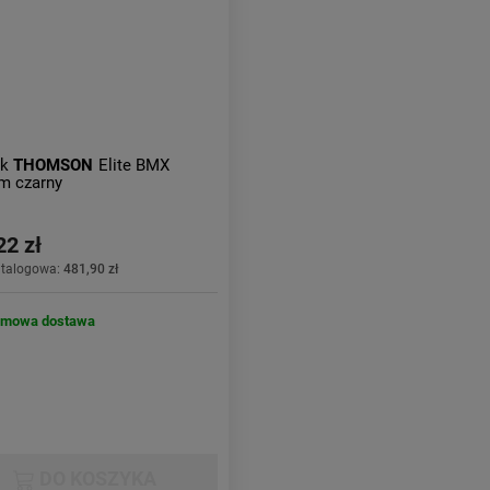
ek
THOMSON
Elite BMX
m czarny
22 zł
atalogowa:
481,90 zł
rmowa dostawa
DO KOSZYKA