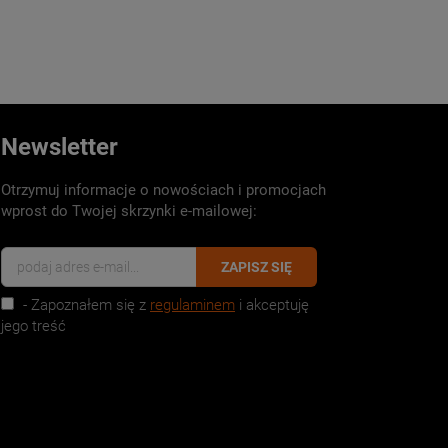
Newsletter
Otrzymuj informacje o nowościach i promocjach
wprost do Twojej skrzynki e-mailowej:
ZAPISZ SIĘ
- Zapoznałem się z
regulaminem
i akceptuję
jego treść