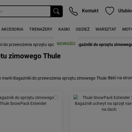
Kontakt
Ulubio
AKCESORIA
TRENAŻERY
KASKI
ODZIEŻ
WARSZTAT
MOT
NOWOŚCI
›
ki do przewożenia sprzętu sportowego
Bagażniki do sprzętu zimoweg
ętu zimowego Thule
Ilość na stron
 marki Bagażniki do przewożenia sprzętu zimowego Thule
: 11