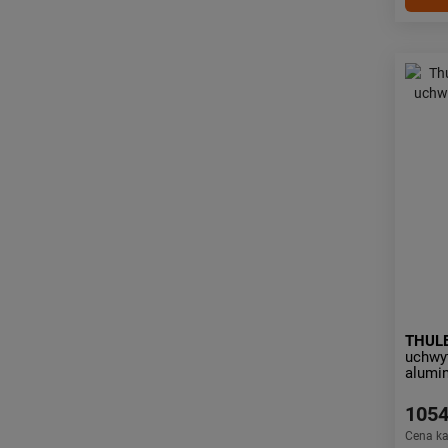
THUL
uchwyt
alumi
1054
Cena k