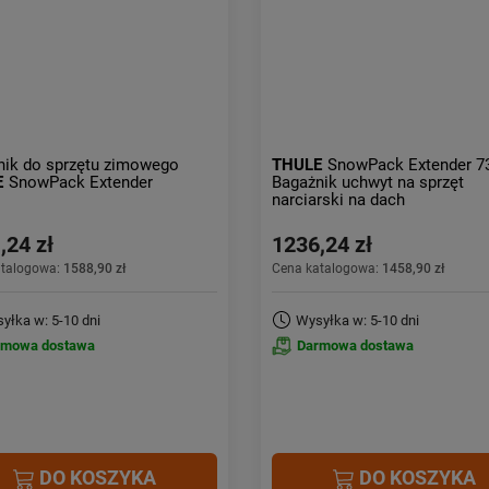
nik do sprzętu zimowego
THULE
SnowPack Extender 7
E
SnowPack Extender
Bagażnik uchwyt na sprzęt
narciarski na dach
,24 zł
1236,24 zł
atalogowa:
1588,90 zł
Cena katalogowa:
1458,90 zł
yłka w: 5-10 dni
Wysyłka w: 5-10 dni
rmowa dostawa
Darmowa dostawa
DO KOSZYKA
DO KOSZYKA