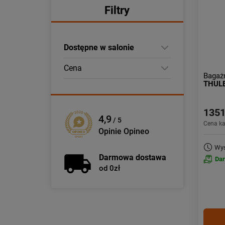
Filtry
Dostępne w salonie
Cena
Bagaż
THUL
1351
4,9
/ 5
Cena k
Opinie Opineo
Wys
Darmowa dostawa
Da
od 0zł