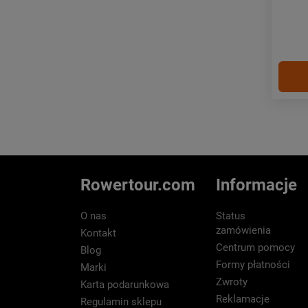
Rowertour.com
Informacje
O nas
Status
zamówienia
Kontakt
Centrum pomocy
Blog
Formy płatności
Marki
Zwroty
Karta podarunkowa
Reklamacje
Regulamin sklepu