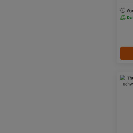
Wys
Da