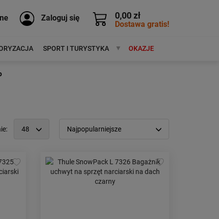
0,00 zł
ne
Zaloguj się
Dostawa gratis!
ORYZACJA
SPORT I TURYSTYKA
MARKI
OKAZJE
o
ie:
48
Najpopularniejsze
12
Popularność:
największa
24
Cena:
od najniższej
48
od najwyższej
96
Kolejność:
alfabetycznie
Aktualności:
najnowsze