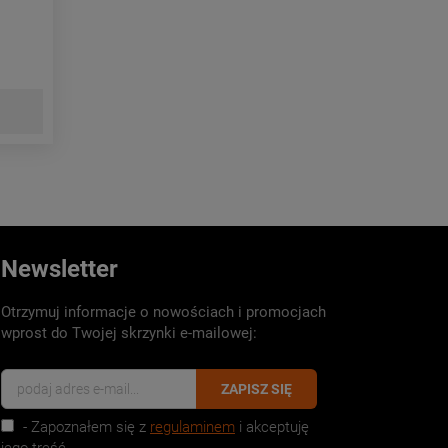
Newsletter
Otrzymuj informacje o nowościach i promocjach
wprost do Twojej skrzynki e-mailowej:
ZAPISZ SIĘ
- Zapoznałem się z
regulaminem
i akceptuję