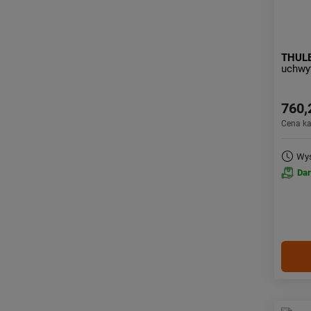
THUL
uchwyt
760,
Cena k
Wys
Da