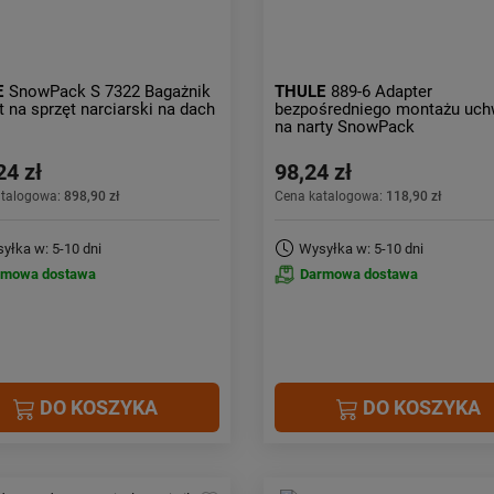
E
SnowPack S 7322 Bagażnik
THULE
889-6 Adapter
 na sprzęt narciarski na dach
bezpośredniego montażu uch
na narty SnowPack
24 zł
98,24 zł
atalogowa:
898,90 zł
Cena katalogowa:
118,90 zł
yłka w: 5-10 dni
Wysyłka w: 5-10 dni
rmowa dostawa
Darmowa dostawa
DO KOSZYKA
DO KOSZYKA