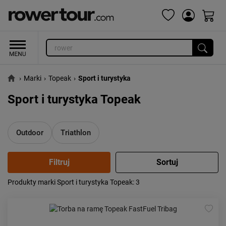
›
Marki
›
Topeak
›
Sport i turystyka
Sport i turystyka Topeak
Outdoor
Triathlon
Produkty marki Sport i turystyka Topeak
: 3
Popularność:
największa
Cena:
od najniższej
od najwyższej
Kolejność:
alfabetycznie