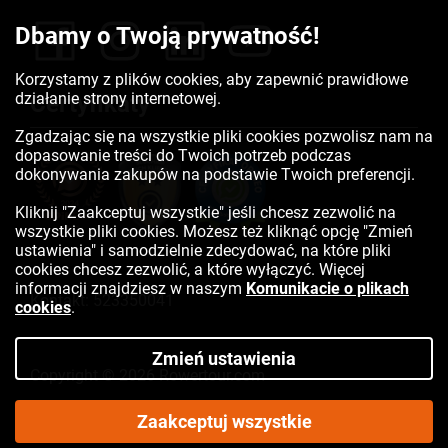
Dbamy o Twoją prywatność!
Korzystamy z plików cookies, aby zapewnić prawidłowe
działanie strony internetowej.
Certyfikaty
Zgadzając się na wszystkie pliki cookies pozwolisz nam na
dopasowanie treści do Twoich potrzeb podczas
dokonywania zakupów na podstawie Twoich preferencji.
Kliknij "Zaakceptuj wszystkie" jeśli chcesz zezwolić na
wszystkie pliki cookies. Możesz też kliknąć opcję "Zmień
ustawienia" i samodzielnie zdecydować, na które pliki
cookies chcesz zezwolić, a które wyłączyć. Więcej
informacji znajdziesz w naszym
Komunikacie o plikach
Kontakt:
523350041
cookies
.
Zmień ustawienia
Copyright © 2026 Rowertour.com
Internetowy sklep rowerowy
Zaakceptuj wszystkie