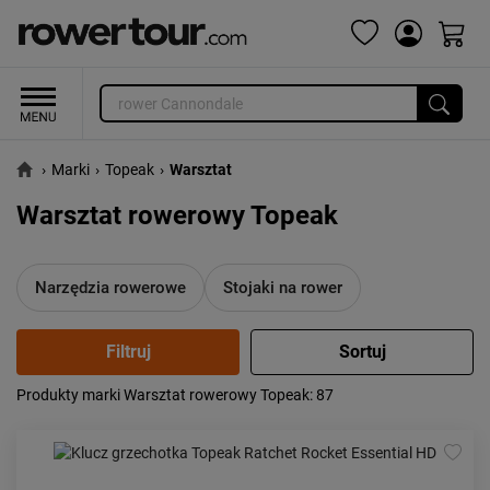
›
Marki
›
Topeak
›
Warsztat
Warsztat rowerowy Topeak
Narzędzia rowerowe
Stojaki na rower
Produkty marki Warsztat rowerowy Topeak
: 87
Popularność:
największa
Cena:
od najniższej
od najwyższej
Kolejność:
alfabetycznie