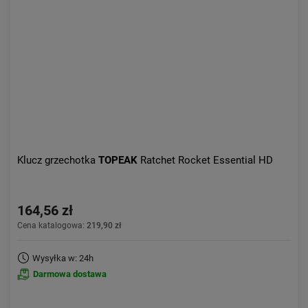
Aktualności:
najnowsze
Obniżka:
największa
Klucz grzechotka
TOPEAK
Ratchet Rocket Essential HD
164,56 zł
Cena katalogowa:
219,90 zł
Wysyłka w: 24h
Darmowa dostawa