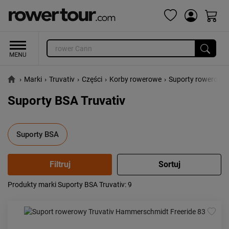
›
Marki
›
Truvativ
›
Części
›
Korby rowerowe
›
Suporty rowerowe
Suporty BSA Truvativ
Suporty BSA
Produkty marki Suporty BSA Truvativ
: 9
Popularność:
największa
Cena:
od najniższej
od najwyższej
Kolejność:
alfabetycznie