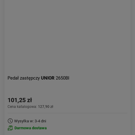
Kolejność:
alfabetycznie
Aktualności:
najnowsze
Obniżka:
największa
Pedał zastępczy
UNIOR
2650BI
101,25 zł
Cena katalogowa:
127,90 zł
Wysyłka w: 3-4 dni
Darmowa dostawa