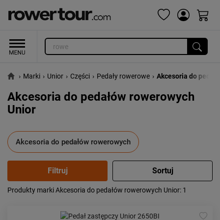
›
Marki
›
Unior
›
Części
›
Pedały rowerowe
›
Akcesoria do pedał
Akcesoria do pedałów rowerowych
Unior
Akcesoria do pedałów rowerowych
Produkty marki Akcesoria do pedałów rowerowych Unior
: 1
Popularność:
największa
Cena:
od najniższej
od najwyższej