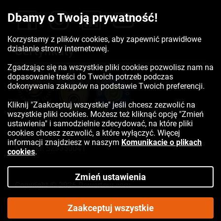
Dbamy o Twoją prywatność!
Korzystamy z plików cookies, aby zapewnić prawidłowe
działanie strony internetowej.
Certyfikaty
Zgadzając się na wszystkie pliki cookies pozwolisz nam na
dopasowanie treści do Twoich potrzeb podczas
dokonywania zakupów na podstawie Twoich preferencji.
Kliknij "Zaakceptuj wszystkie" jeśli chcesz zezwolić na
wszystkie pliki cookies. Możesz też kliknąć opcję "Zmień
ustawienia" i samodzielnie zdecydować, na które pliki
cookies chcesz zezwolić, a które wyłączyć. Więcej
informacji znajdziesz w naszym
Komunikacie o plikach
Kontakt:
523350041
cookies
.
Zmień ustawienia
Copyright © 2026 Rowertour.com
Internetowy sklep rowerowy
Zaakceptuj wszystkie