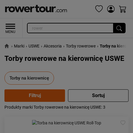
›
Marki
›
USWE
›
Akcesoria
›
Torby rowerowe
›
Torby na kierown
Torby rowerowe na kierownicę USWE
Torby na kierownicę
Produkty marki Torby rowerowe na kierownicę USWE
: 3
Popularność:
największa
Cena:
od najniższej
od najwyższej
Kolejność:
alfabetycznie