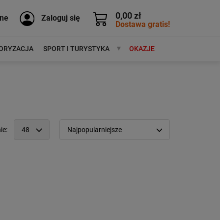
0,00 zł
ne
Zaloguj się
Dostawa gratis!
ORYZACJA
SPORT I TURYSTYKA
MARKI
OKAZJE
ie:
48
Najpopularniejsze
12
Popularność:
największa
24
Cena:
od najniższej
48
od najwyższej
96
Kolejność:
alfabetycznie
Aktualności:
najnowsze