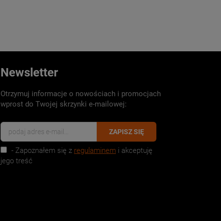
Newsletter
Otrzymuj informacje o nowościach i promocjach
wprost do Twojej skrzynki e-mailowej:
ZAPISZ SIĘ
- Zapoznałem się z
regulaminem
i akceptuję
jego treść