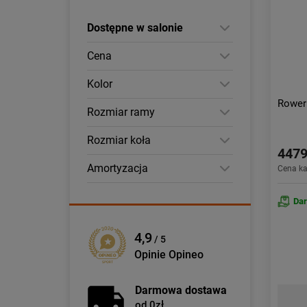
Dostępne w salonie
Cena
Kolor
Rowe
Rozmiar ramy
Rozmiar koła
4479
Amortyzacja
Cena k
Da
4,9
/ 5
Opinie Opineo
Darmowa dostawa
od 0zł