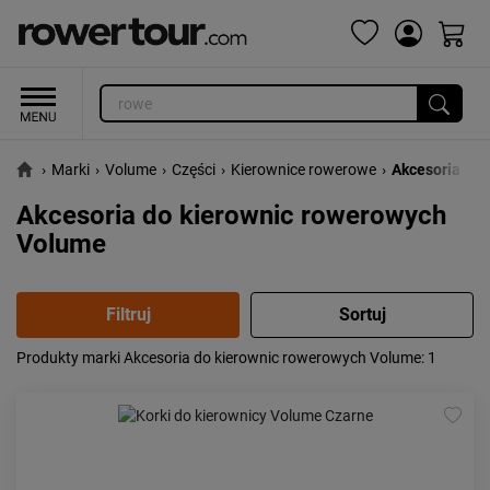
›
Marki
›
Volume
›
Części
›
Kierownice rowerowe
›
Akcesoria do 
Akcesoria do kierownic rowerowych
Volume
Produkty marki Akcesoria do kierownic rowerowych Volume
: 1
Popularność:
największa
Cena:
od najniższej
od najwyższej
Kolejność:
alfabetycznie
Aktualności:
najnowsze