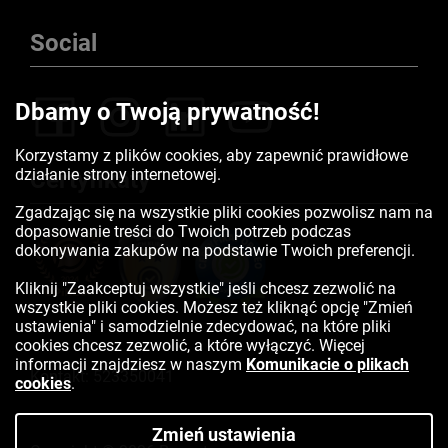
Social
Dbamy o Twoją prywatność!
Korzystamy z plików cookies, aby zapewnić prawidłowe
działanie strony internetowej.
Certyfikaty
Zgadzając się na wszystkie pliki cookies pozwolisz nam na
dopasowanie treści do Twoich potrzeb podczas
dokonywania zakupów na podstawie Twoich preferencji.
Kliknij "Zaakceptuj wszystkie" jeśli chcesz zezwolić na
wszystkie pliki cookies. Możesz też kliknąć opcję "Zmień
ustawienia" i samodzielnie zdecydować, na które pliki
cookies chcesz zezwolić, a które wyłączyć. Więcej
informacji znajdziesz w naszym
Komunikacie o plikach
Kontakt:
523350041
cookies
.
Zmień ustawienia