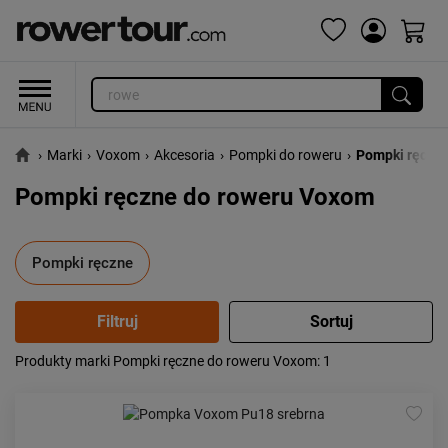
›
Marki
›
Voxom
›
Akcesoria
›
Pompki do roweru
›
Pompki ręczn
Pompki ręczne do roweru Voxom
Pompki ręczne
Produkty marki Pompki ręczne do roweru Voxom
: 1
Popularność:
największa
Cena:
od najniższej
od najwyższej
Kolejność:
alfabetycznie