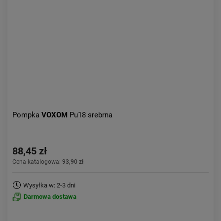
Aktualności:
najnowsze
Obniżka:
największa
Pompka
VOXOM
Pu18 srebrna
88,45 zł
Cena katalogowa:
93,90 zł
Wysyłka w: 2-3 dni
Darmowa dostawa