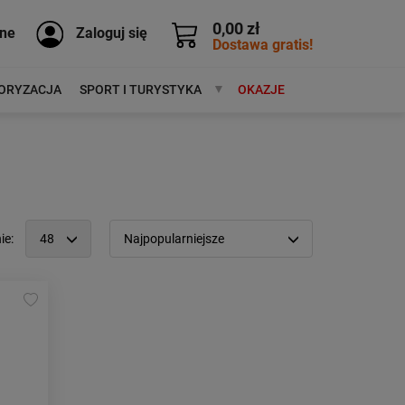
0,00 zł
ne
Zaloguj się
Dostawa gratis!
ORYZACJA
SPORT I TURYSTYKA
MARKI
OKAZJE
ie:
48
Najpopularniejsze
12
Popularność:
największa
24
Cena:
od najniższej
48
od najwyższej
96
Kolejność:
alfabetycznie
Aktualności:
najnowsze