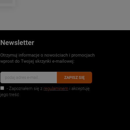
Newsletter
Otrzymuj informacje o nowościach i promocjach
wprost do Twojej skrzynki e-mailowej:
ZAPISZ SIĘ
- Zapoznałem się z
regulaminem
i akceptuję
jego treść