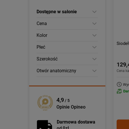
Dostępne w salonie
Cena
Kolor
Siode
Płeć
Szerokość
129,
Otwór anatomiczny
Cena k
Wys
Da
4,9
/ 5
Opinie Opineo
Darmowa dostawa
od 0zł