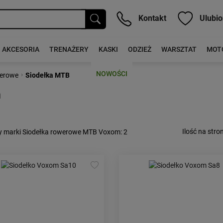
Kontakt
Ulubio
AKCESORIA
TRENAŻERY
KASKI
ODZIEŻ
WARSZTAT
MOT
NOWOŚCI
›
werowe
Siodełka MTB
m
Ilość na stron
y marki Siodełka rowerowe MTB Voxom
: 2