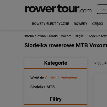
ROWERY ELEKTRYCZNE
ROWERY
CZĘŚCI
›
›
›
›
Strona główna
Marki
Voxom
Części
Siodełka ro
Siodełka rowerowe MTB Voxo
Kategorie
Produkt
Wróć do
Siodełka rowerowe
Siodełka MTB
Filtry