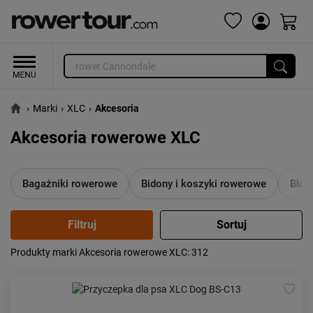
›
Marki
›
XLC
›
Akcesoria
Akcesoria rowerowe XLC
Bagażniki rowerowe
Bidony i koszyki rowerowe
Błot
Produkty marki Akcesoria rowerowe XLC
: 312
Popularność:
największa
Cena:
od najniższej
od najwyższej
Kolejność:
alfabetycznie