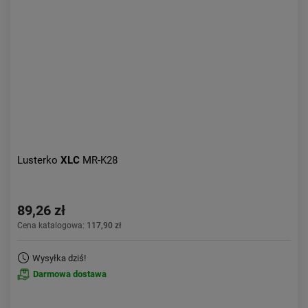
Aktualności:
najnowsze
Obniżka:
największa
Lusterko
XLC
MR-K28
89,26 zł
Cena katalogowa:
117,90 zł
Wysyłka dziś!
Darmowa dostawa