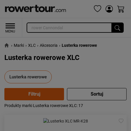
›
Marki
›
XLC
›
Akcesoria
›
Lusterka rowerowe
Lusterka rowerowe XLC
Lusterka rowerowe
Produkty marki Lusterka rowerowe XLC
: 17
Popularność:
największa
Cena:
od najniższej
od najwyższej
Kolejność:
alfabetycznie