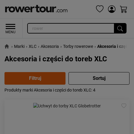
›
Marki
›
XLC
›
Akcesoria
›
Torby rowerowe
›
Akcesoria i części 
Akcesoria i części do toreb XLC
Produkty marki Akcesoria i części do toreb XLC
: 4
Popularność:
największa
Cena:
od najniższej
od najwyższej
Kolejność:
alfabetycznie
Aktualności:
najnowsze
Obniżka:
największa