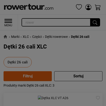
›
Marki
›
XLC
›
Części
›
Dętki rowerowe
›
Dętki 26 cali
Dętki 26 cali XLC
Dętki 26 cali
Produkty marki Dętki 26 cali XLC
: 3
Popularność:
największa
Cena:
od najniższej
od najwyższej
Kolejność:
alfabetycznie