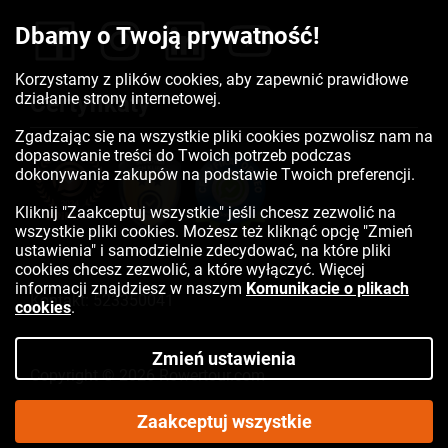
Dbamy o Twoją prywatność!
Korzystamy z plików cookies, aby zapewnić prawidłowe
działanie strony internetowej.
Certyfikaty
Zgadzając się na wszystkie pliki cookies pozwolisz nam na
dopasowanie treści do Twoich potrzeb podczas
dokonywania zakupów na podstawie Twoich preferencji.
Kliknij "Zaakceptuj wszystkie" jeśli chcesz zezwolić na
wszystkie pliki cookies. Możesz też kliknąć opcję "Zmień
ustawienia" i samodzielnie zdecydować, na które pliki
cookies chcesz zezwolić, a które wyłączyć. Więcej
informacji znajdziesz w naszym
Komunikacie o plikach
Kontakt:
523350041
cookies
.
Zmień ustawienia
Copyright © 2026 Rowertour.com
Internetowy sklep rowerowy
Zaakceptuj wszystkie