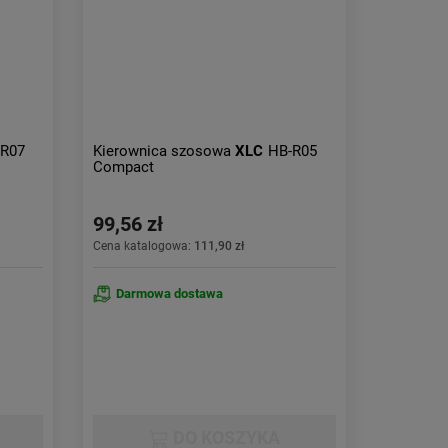
Obniżka:
największa
-R07
Kierownica szosowa
XLC
HB-R05
Compact
99,56 zł
Cena katalogowa:
111,90 zł
Darmowa dostawa
DO KOSZYKA