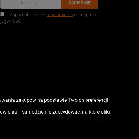
ZAPISZ SIĘ
- Zapoznałem się z
regulaminem
i akceptuję
jego treść
nywania zakupów na podstawie Twoich preferencji.
tawienia" i samodzielnie zdecydować, na które pliki
.
Kontakt:
523350041
Copyright © 2026 Rowertour.com
Internetowy sklep rowerowy