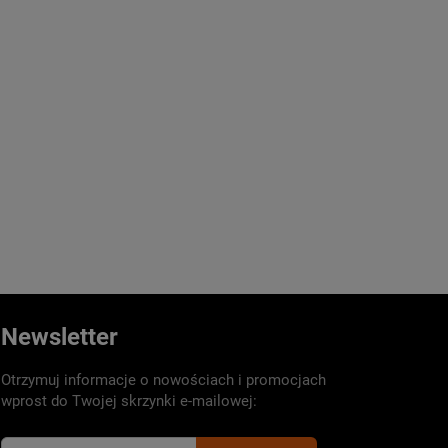
Newsletter
Otrzymuj informacje o nowościach i promocjach
wprost do Twojej skrzynki e-mailowej: