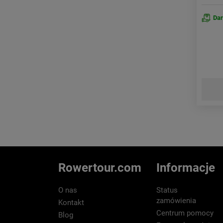
Da
Rowertour.com
Informacje
O nas
Status
zamówienia
Kontakt
Centrum pomocy
Blog