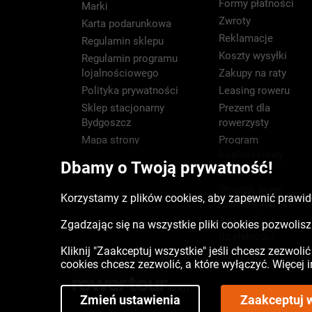
Formy płatności
Marki
Zwroty
Karta podarunkowa
Reklamacje
Regulamin sklepu
Koszty wysyłki
Regulamin programu
lojalnościowego
Zakupy na raty
Polityka prywatności
Leasing roweru
Sklep stacjonarny
Prezent dla
Bydgoszcz
rowerzysty
Mapa strony
Program
lojalnościowy
Dbamy o Twoją prywatność!
Newsletter
Słownik pojęć
Korzystamy z plików cookies, aby zapewnić prawidł
rowerowych
Zasięg
Zgadzając się na wszystkie pliki cookies pozwoli
działalności
Kliknij "Zaakceptuj wszystkie" jeśli chcesz zezwoli
cookies chcesz zezwolić, a które wyłączyć. Więcej
Zmień ustawienia
Zaakceptuj 