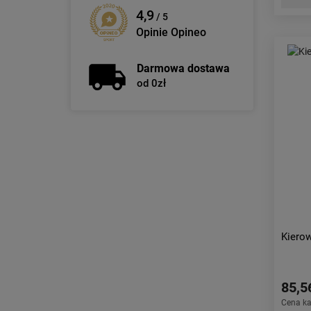
4,9
/ 5
Opinie Opineo
Darmowa dostawa
od 0zł
Kiero
85,5
Cena k