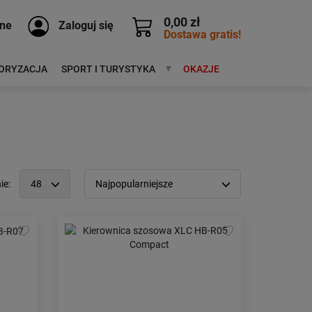
0,00 zł
ne
Zaloguj się
Dostawa gratis!
ORYZACJA
SPORT I TURYSTYKA
MARKI
OKAZJE
ie:
48
Najpopularniejsze
12
Popularność:
największa
24
Cena:
od najniższej
48
od najwyższej
96
Kolejność:
alfabetycznie
Aktualności:
najnowsze