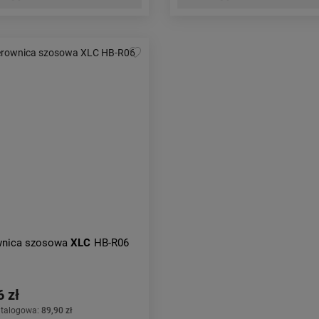
wnica szosowa
XLC
HB-R06
6 zł
atalogowa:
89,90 zł