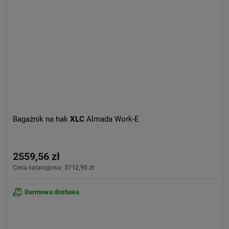
Aktualności:
najnowsze
Obniżka:
największa
Bagażnik na hak
XLC
Almada Work-E
2559,56 zł
Cena katalogowa:
3712,90 zł
Darmowa dostawa