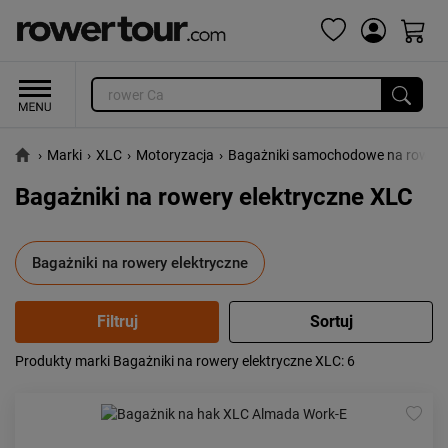
›
Marki
›
XLC
›
Motoryzacja
›
Bagażniki samochodowe na rower
Bagażniki na rowery elektryczne XLC
Bagażniki na rowery elektryczne
Produkty marki Bagażniki na rowery elektryczne XLC
: 6
Popularność:
największa
Cena:
od najniższej
od najwyższej
Kolejność:
alfabetycznie