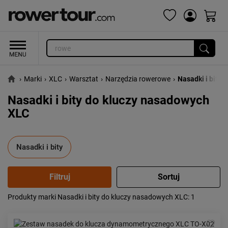
›
Marki
›
XLC
›
Warsztat
›
Narzędzia rowerowe
›
Nasadki i bity
Nasadki i bity do kluczy nasadowych
XLC
Nasadki i bity
Produkty marki Nasadki i bity do kluczy nasadowych XLC
: 1
Popularność:
największa
Cena:
od najniższej
od najwyższej