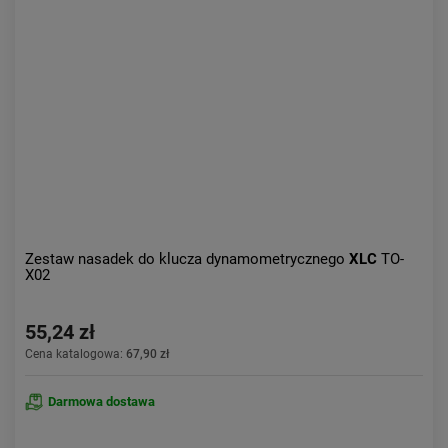
Kolejność:
alfabetycznie
Aktualności:
najnowsze
Obniżka:
największa
Zestaw nasadek do klucza dynamometrycznego
XLC
TO-
X02
55,24 zł
Cena katalogowa:
67,90 zł
Darmowa dostawa