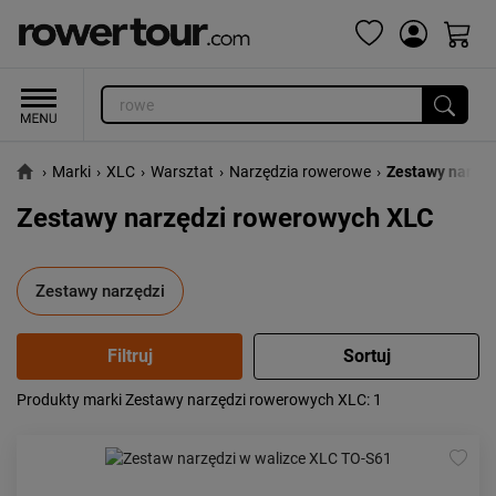
›
Marki
›
XLC
›
Warsztat
›
Narzędzia rowerowe
›
Zestawy narzęd
Zestawy narzędzi rowerowych XLC
Zestawy narzędzi
Produkty marki Zestawy narzędzi rowerowych XLC
: 1
Popularność:
największa
Cena:
od najniższej
od najwyższej
Kolejność:
alfabetycznie