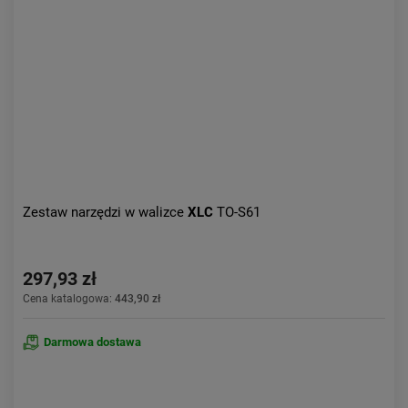
Aktualności:
najnowsze
Obniżka:
największa
Zestaw narzędzi w walizce
XLC
TO-S61
297,93 zł
Cena katalogowa:
443,90 zł
Darmowa dostawa