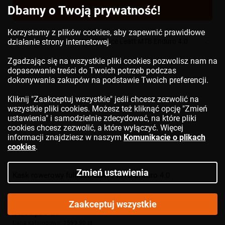
Dbamy o Twoją prywatność!
DO KOSZYKA
Korzystamy z plików cookies, aby zapewnić prawidłowe
działanie strony internetowej.
Zgadzając się na wszystkie pliki cookies pozwolisz nam na
dopasowanie treści do Twoich potrzeb podczas
dokonywania zakupów na podstawie Twoich preferencji.
Kliknij "Zaakceptuj wszystkie" jeśli chcesz zezwolić na
wszystkie pliki cookies. Możesz też kliknąć opcję "Zmień
ustawienia" i samodzielnie zdecydować, na które pliki
cookies chcesz zezwolić, a które wyłączyć. Więcej
informacji znajdziesz w naszym
Komunikacie o plikach
cookies
.
Zmień ustawienia
Kask rowerowy fullface
LEATT
MTB Enduro 4.0
Zaakceptuj wszystkie
1299,56 zł
Cena katalogowa:
1599,90 zł