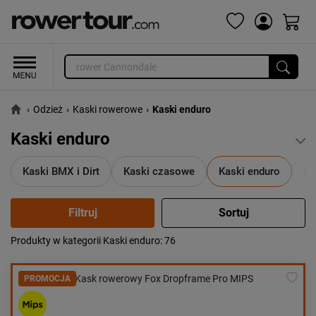
›
Odzież
›
Kaski rowerowe
›
Kaski enduro
Kaski enduro
Kaski BMX i Dirt
Kaski czasowe
Kaski enduro
Ka
Produkty w kategorii Kaski enduro
: 76
Popularność:
największa
Cena:
od najniższej
PROMOCJA
od najwyższej
Kolejność:
alfabetycznie