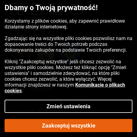
Dbamy o Twoją prywatność!
Korzystamy z plików cookies, aby zapewnić prawidłowe
działanie strony internetowej.
Certyfikaty
Zgadzając się na wszystkie pliki cookies pozwolisz nam na
dopasowanie treści do Twoich potrzeb podczas
dokonywania zakupów na podstawie Twoich preferencji.
Kliknij "Zaakceptuj wszystkie" jeśli chcesz zezwolić na
wszystkie pliki cookies. Możesz też kliknąć opcję "Zmień
ustawienia" i samodzielnie zdecydować, na które pliki
cookies chcesz zezwolić, a które wyłączyć. Więcej
informacji znajdziesz w naszym
Komunikacie o plikach
Kontakt:
523350041
cookies
.
Zmień ustawienia
Copyright © 2026 Rowertour.com
Internetowy sklep rowerowy
Zaakceptuj wszystkie