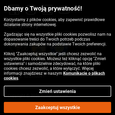
Dbamy o Twoją prywatność!
Korzystamy z plików cookies, aby zapewnić prawidłowe
działanie strony internetowej.
Certyfikaty
Zgadzając się na wszystkie pliki cookies pozwolisz nam na
dopasowanie treści do Twoich potrzeb podczas
dokonywania zakupów na podstawie Twoich preferencji.
Kliknij "Zaakceptuj wszystkie" jeśli chcesz zezwolić na
wszystkie pliki cookies. Możesz też kliknąć opcję "Zmień
ustawienia" i samodzielnie zdecydować, na które pliki
cookies chcesz zezwolić, a które wyłączyć. Więcej
informacji znajdziesz w naszym
Komunikacie o plikach
Kontakt:
523350041
cookies
.
Zmień ustawienia
Copyright © 2026 Rowertour.com
Internetowy sklep rowerowy
Zaakceptuj wszystkie