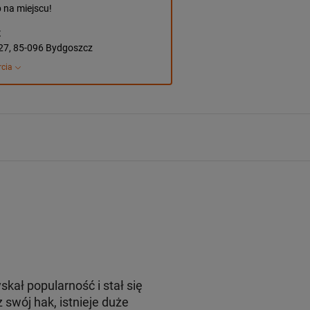
p na miejscu!
z
 27, 85-096 Bydgoszcz
rcia
kał popularność i stał się
swój hak, istnieje duże