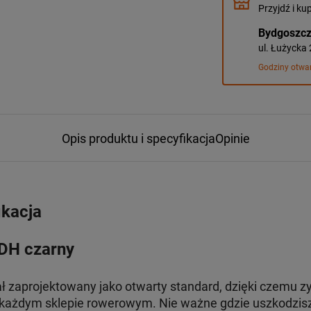
Przyjdź i ku
Bydgoszc
ul. Łużycka
Godziny otwa
Opis produktu i specyfikacja
Opinie
ikacja
DH czarny
 zaprojektowany jako otwarty standard, dzięki czemu zys
każdym sklepie rowerowym. Nie ważne gdzie uszkodzisz 