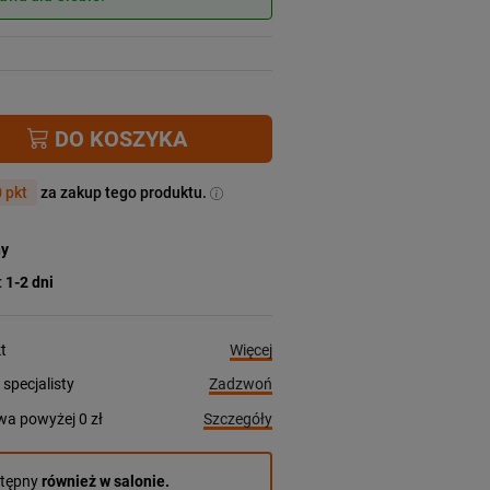
DO KOSZYKA
 pkt
za zakup tego produktu.
ny
:
1-2 dni
Więcej
t
Zadzwoń
pecjalisty
Szczegóły
a powyżej 0 zł
stępny
również w salonie.