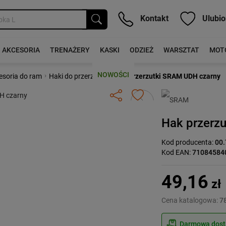
Kontakt
Ulubio
AKCESORIA
TRENAŻERY
KASKI
ODZIEŻ
WARSZTAT
MOT
NOWOŚCI
›
›
cesoria do ram
Haki do przerzutek
Hak przerzutki SRAM UDH czarny
Następny
Hak przerz
Kod producenta:
00.
Kod EAN:
71084584
49,16
zł
Cena katalogowa:
78
Darmowa dosta