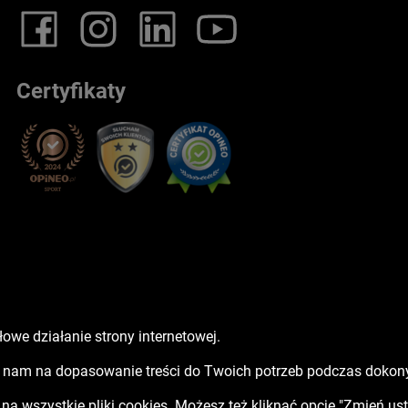
Certyfikaty
owe działanie strony internetowej.
sz nam na dopasowanie treści do Twoich potrzeb podczas doko
ć na wszystkie pliki cookies. Możesz też kliknąć opcję "Zmień us