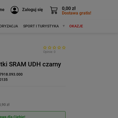
0,00 zł
ne
Zaloguj się
Dostawa gratis!
ORYZACJA
SPORT I TURYSTYKA
MARKI
OKAZJE
Opinie: 0
utki SRAM UDH czarny
7918.093.000
0135
,90 zł
wa dla Ciebie!