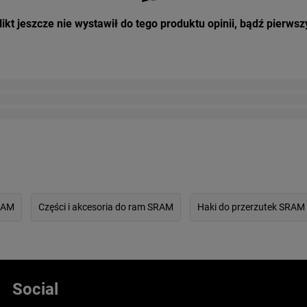
ikt jeszcze nie wystawił do tego produktu opinii, bądź pierwsz
RAM
Części i akcesoria do ram SRAM
Haki do przerzutek SRAM
Social