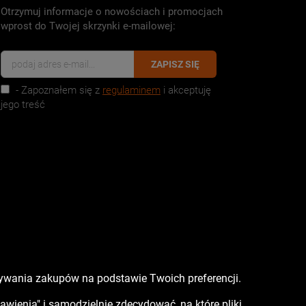
Otrzymuj informacje o nowościach i promocjach
wprost do Twojej skrzynki e-mailowej:
ZAPISZ SIĘ
- Zapoznałem się z
regulaminem
i akceptuję
jego treść
nywania zakupów na podstawie Twoich preferencji.
tawienia" i samodzielnie zdecydować, na które pliki