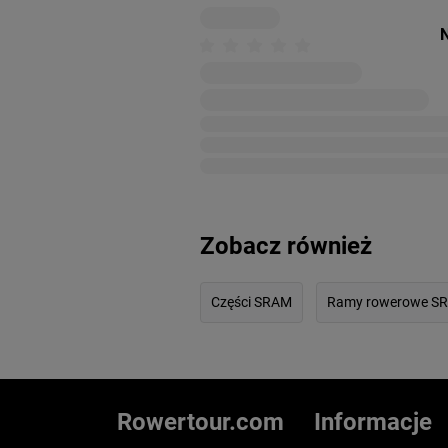
N
Zobacz również
Części SRAM
Ramy rowerowe S
Rowertour.com
Informacje