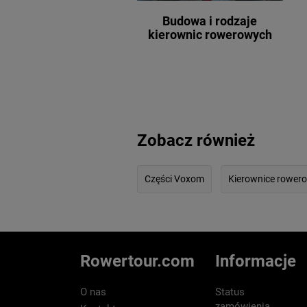
Budowa i rodzaje
kierownic rowerowych
Zobacz również
Części Voxom
Kierownice rower
Rowertour.com
Informacje
O nas
Status
zamówienia