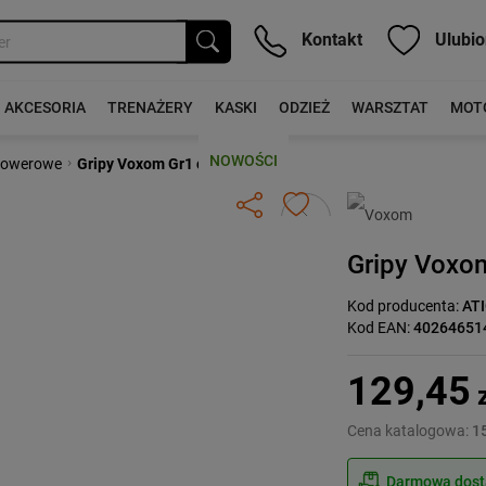
Kontakt
Ulubio
AKCESORIA
TRENAŻERY
KASKI
ODZIEŻ
WARSZTAT
MOT
NOWOŚCI
›
 rowerowe
Gripy Voxom Gr1 czarne
Następny
Gripy Voxo
Kod producenta:
AT
Kod EAN:
40264651
129,45
z
Cena katalogowa:
15
Darmowa dosta