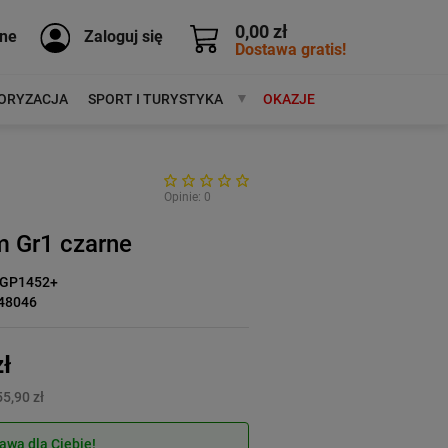
0,00 zł
ne
Zaloguj się
Dostawa gratis!
ORYZACJA
SPORT I TURYSTYKA
MARKI
OKAZJE
Opinie: 0
m Gr1 czarne
IGP1452+
48046
ł
5,90 zł
wa dla Ciebie!