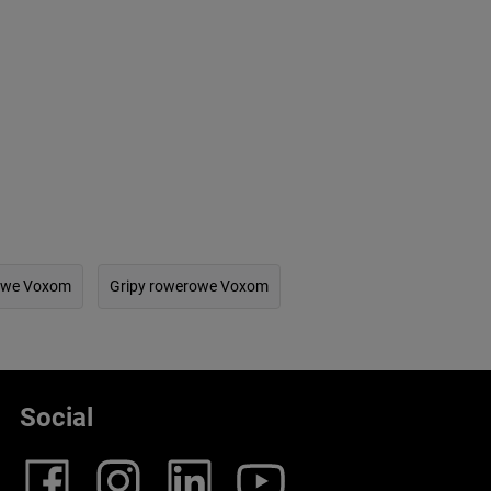
owe Voxom
Gripy rowerowe Voxom
Social