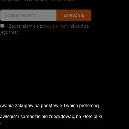
ZAPISZ SIĘ
- Zapoznałem się z
regulaminem
i akceptuję
jego treść
nywania zakupów na podstawie Twoich preferencji.
tawienia" i samodzielnie zdecydować, na które pliki
.
Kontakt:
523350041