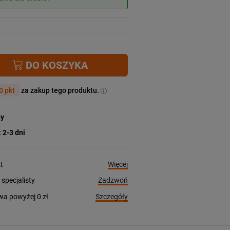
DO KOSZYKA
0 pkt
za zakup tego produktu.
ny
:
2-3 dni
Więcej
t
Zadzwoń
pecjalisty
Szczegóły
a powyżej 0 zł