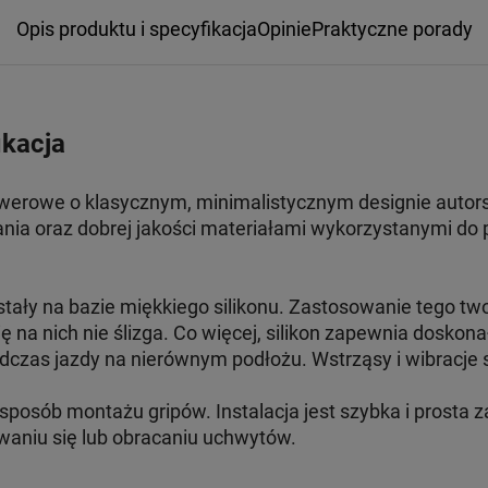
Opis produktu i specyfikacja
Opinie
Praktyczne porady
ikacja
werowe o klasycznym, minimalistycznym designie autor
nia oraz dobrej jakości materiałami wykorzystanymi do p
tały na bazie miękkiego silikonu. Zastosowanie tego tw
ię na nich nie ślizga. Co więcej, silikon zapewnia doskon
dczas jazdy na nierównym podłożu. Wstrząsy i wibracje 
sposób montażu gripów. Instalacja jest szybka i prosta
aniu się lub obracaniu uchwytów.