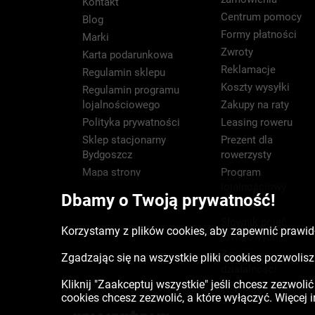
Kontakt
Centrum pomocy
Blog
Formy płatności
Marki
Zwroty
Karta podarunkowa
Reklamacje
Regulamin sklepu
Koszty wysyłki
Regulamin programu
lojalnościowego
Zakupy na raty
Polityka prywatności
Leasing roweru
Sklep stacjonarny
Prezent dla
Bydgoszcz
rowerzysty
Mapa strony
Program
lojalnościowy
Dbamy o Twoją prywatność!
Newsletter
Słownik pojęć
Korzystamy z plików cookies, aby zapewnić prawidł
rowerowych
Zasięg
Zgadzając się na wszystkie pliki cookies pozwoli
działalności
Kliknij "Zaakceptuj wszystkie" jeśli chcesz zezwoli
cookies chcesz zezwolić, a które wyłączyć. Więcej