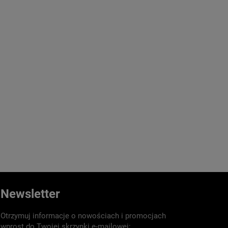
Newsletter
Otrzymuj informacje o nowościach i promocjach
wprost do Twojej skrzynki e-mailowej: