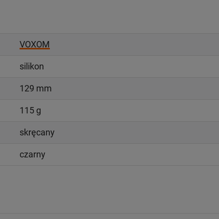
VOXOM
silikon
129 mm
115 g
skręcany
czarny