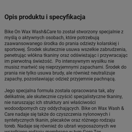
Opis produktu i specyfikacja
Bike On Wax Wash&Care to został stworzony specjalnie z
myślą o aktywnych osobach, które potrzebują
zaawansowanego środka do prania odzieży kolarskiej i
sportowej. Środek skutecznie usuwa wszelkie zabrudzenia,
penetrując włókna tkaniny oraz odświeżając i przywracając
im pierwotną świeżość. Po intensywnym wysiłku nie
musisz martwić się nieprzyjemnymi zapachami. Środek do
prania nie tylko usuwa brudy, ale również neutralizuje
zapachy, pozostawiając odzież przyjemnie pachnącą.
Jego specjalna formuła została opracowana tak, aby
delikatnie, ale skutecznie czyścić specjalistyczne tkaniny,
nie naruszając ich struktury ani właściwości
wodoodpornych czy oddychających. Bike on Wax Wash &
Care nadaje się także do czyszczenia nylonowych i
syntetycznych tkanin, plecaków oraz różnego rodzaju
toreb. Nadaje się również do ubrań wyposażonych we
wszelkiego rodzaju membranę w tym Gore Tex.