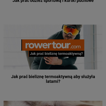
Jak prać odzież sportową i kurtki puchowe
Jak prać bieliznę termoaktywną aby służyła
latami?