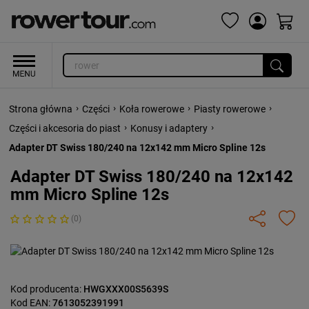
›
›
›
›
Strona główna
Części
Koła rowerowe
Piasty rowerowe
›
›
Części i akcesoria do piast
Konusy i adaptery
Adapter DT Swiss 180/240 na 12x142 mm Micro Spline 12s
Adapter DT Swiss 180/240 na 12x142
mm Micro Spline 12s
(0)
Kod producenta:
HWGXXX00S5639S
Kod EAN:
7613052391991