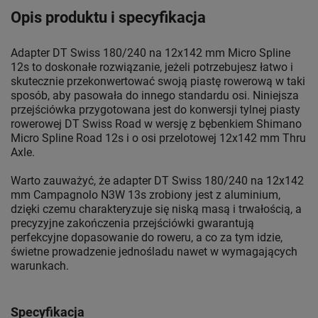
Opis produktu i specyfikacja
Adapter DT Swiss 180/240 na 12x142 mm Micro Spline
12s to doskonałe rozwiązanie, jeżeli potrzebujesz łatwo i
skutecznie przekonwertować swoją piastę rowerową w taki
sposób, aby pasowała do innego standardu osi. Niniejsza
przejściówka przygotowana jest do konwersji tylnej piasty
rowerowej DT Swiss Road w wersję z bębenkiem Shimano
Micro Spline Road 12s i o osi przelotowej 12x142 mm Thru
Axle.
Warto zauważyć, że adapter DT Swiss 180/240 na 12x142
mm Campagnolo N3W 13s zrobiony jest z aluminium,
dzięki czemu charakteryzuje się niską masą i trwałością, a
precyzyjne zakończenia przejściówki gwarantują
perfekcyjne dopasowanie do roweru, a co za tym idzie,
świetne prowadzenie jednośladu nawet w wymagających
warunkach.
Specyfikacja