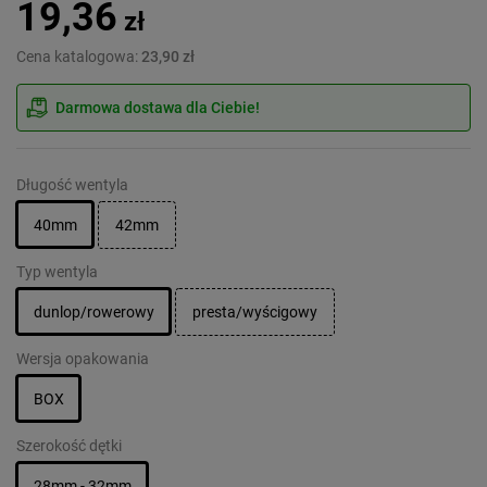
19,36
zł
Cena katalogowa:
23,90 zł
Darmowa dostawa dla Ciebie!
Długość wentyla
40mm
42mm
Typ wentyla
dunlop/rowerowy
presta/wyścigowy
Wersja opakowania
BOX
Szerokość dętki
28mm - 32mm