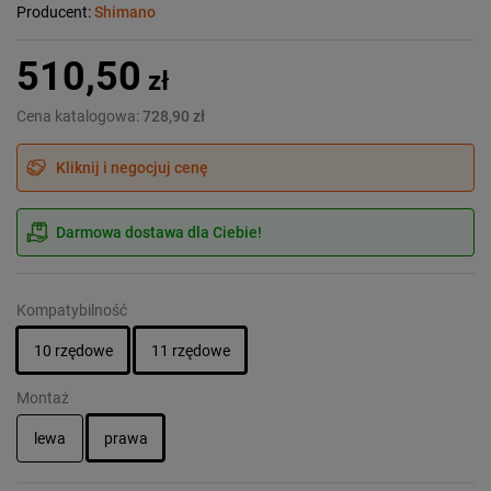
Producent:
Shimano
510,50
zł
Cena katalogowa:
728,90 zł
Kliknij i negocjuj cenę
Darmowa dostawa dla Ciebie!
Kompatybilność
10 rzędowe
11 rzędowe
Montaż
lewa
prawa