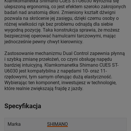
Klamkomanetka Shimano CUES ST-U6030 wyróżnia się
ulepszoną ergonomią, co jest efektem szeroko zakrojonych
badań nad anatomią dłoni. Zmieniony kształt dźwigni
pozwala na skrócenie jej zasięgu, dzięki czemu osoby o
różnej wielkości rąk bez problemu odnajdą dla siebie
wygodną pozycję. Taka konstrukcja sprawia, że możesz
bezpieczniej operować hamulcami tarczowymi, mając
jednocześnie pewny chwyt kierownicy.
Zastosowanie mechanizmu Dual Control zapewnia płynną
i szybką zmianę przełożeń, co czyni obsługę napędu
bardziej intuicyjną. Klamkomanetka Shimano CUES ST-
U6030 jest kompatybilna z napędami 10- oraz 11-
rzędowymi, tym samym oferując dużą elastyczność.
Wybierając ten komponent, inwestujesz w technologie,
które realnie zwiększają frajdę z jazdy.
Specyfikacja
Marka
SHIMANO