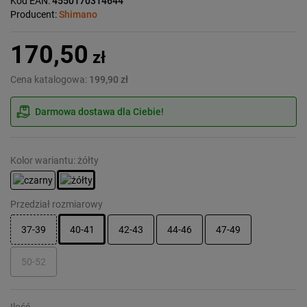
Kod EAN:
4550170314644
Producent:
Shimano
170,50
zł
Cena katalogowa:
199,90 zł
Darmowa dostawa dla Ciebie!
Kolor wariantu: żółty
Przedział rozmiarowy
37-39
40-41
42-43
44-46
47-49
50-52
Ilość