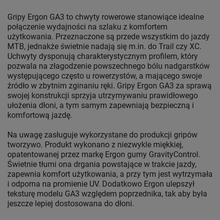
Gripy Ergon GA3 to chwyty rowerowe stanowiące idealne
połączenie wydajności na szlaku z komfortem
użytkowania. Przeznaczone są przede wszystkim do jazdy
MTB, jednakże świetnie nadają się m.in. do Trail czy XC.
Uchwyty dysponują charakterystycznym profilem, który
pozwala na złagodzenie powszechnego bólu nadgarstków
występującego często u rowerzystów, a mającego swoje
źródło w zbytnim zginaniu ręki. Gripy Ergon GA3 za sprawą
swojej konstrukcji sprzyja utrzymywaniu prawidłowego
ułożenia dłoni, a tym samym zapewniają bezpieczną i
komfortową jazdę.
Na uwagę zasługuje wykorzystane do produkcji gripów
tworzywo. Produkt wykonano z niezwykle miękkiej,
opatentowanej przez markę Ergon gumy GravityControl.
Świetnie tłumi ona drgania powstające w trakcie jazdy,
zapewnia komfort użytkowania, a przy tym jest wytrzymała
i odporna na promienie UV. Dodatkowo Ergon ulepszył
teksturę modelu GA3 względem poprzednika, tak aby była
jeszcze lepiej dostosowana do dłoni.