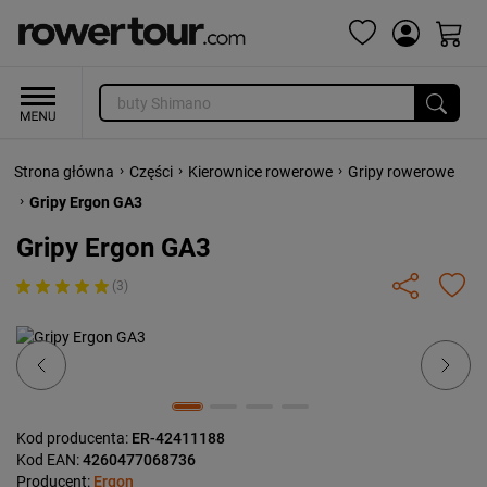
›
›
›
Strona główna
Części
Kierownice rowerowe
Gripy rowerowe
›
Gripy Ergon GA3
Gripy Ergon GA3
(3)
Previous
Next
Kod producenta:
ER-42411188
Kod EAN:
4260477068736
Producent:
Ergon