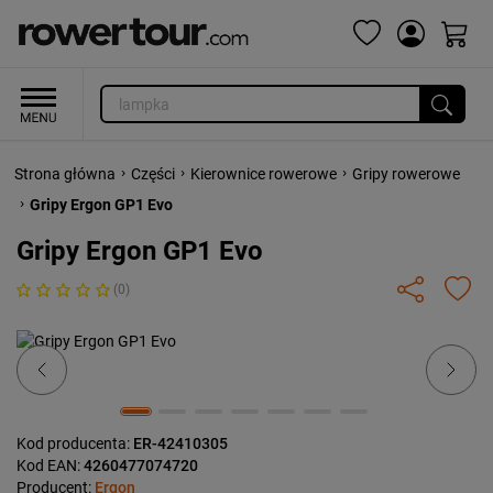
›
›
›
Strona główna
Części
Kierownice rowerowe
Gripy rowerowe
›
Gripy Ergon GP1 Evo
Gripy Ergon GP1 Evo
(0)
Previous
Next
Kod producenta:
ER-42410305
Kod EAN:
4260477074720
Producent:
Ergon