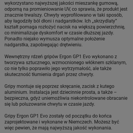
wykorzystano najwyższej jakości mieszankę gumową,
odporną na promieniowanie UV, co sprawia, że produkt jest
znacznie trwalszy. Chwyty wyprofilowano w taki sposób,
aby łagodziły ból dłoni i nadgarstków. Ich „skrzydlaty”
kształt pomaga rozłożyć nacisk na większą powierzchnię,
co minimalizuje dyskomfort w czasie dłuższej jazdy.
Ponadto niejako wymusza optymalne położenie
nadgarstka, zapobiegając drętwieniu.
Wewnętrzny rdzeń gripów Ergon GP1 Evo wykonano z
tworzywa sztucznego, wzmocnionego włóknem szklanym,
co nie tylko poprawiło jego wytrzymałość, ale także
skuteczność tłumienia drgań przez chwyty.
Gripy montuje się poprzez skręcanie, zacisk z kutego
aluminium. Instalacja jest dziecinnie prosta, a także –
bezpieczna, gdyż uniemożliwia niekontrolowane obracanie
się lub poluzowanie chwytu w czasie jazdy.
Gripy Ergon GP1 Evo zostały od początku do końca
zaprojektowane i wykonane w Niemczech. Możesz być
więc pewien, że mają najwyższą jakość wykonania.