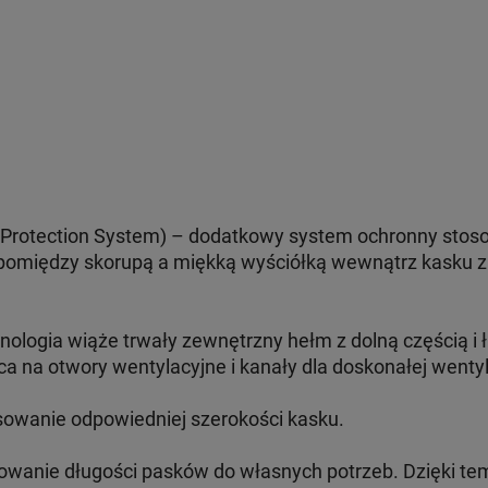
ct Protection System) – dodatkowy system ochronny sto
pomiędzy skorupą a miękką wyściółką wewnątrz kasku z
logia wiąże trwały zewnętrzny hełm z dolną częścią i 
a na otwory wentylacyjne i kanały dla doskonałej wentyl
sowanie odpowiedniej szerokości kasku.
wanie długości pasków do własnych potrzeb. Dzięki tem