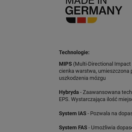
Technologie:
MIPS
(Multi-Directional Impa
cienka warstwa, umieszczona 
uszkodzenia mózgu
Hybryda
- Zaawansowana techno
EPS. Wystarczająca ilość miejsc
System IAS
- Pozwala na dopa
System FAS
- Umożliwia dopaso