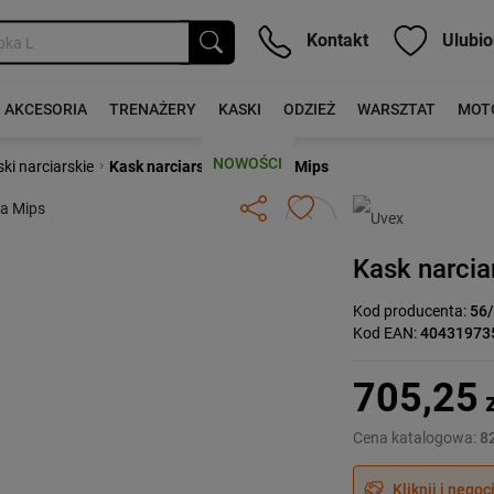
Kontakt
Ulubio
AKCESORIA
TRENAŻERY
KASKI
ODZIEŻ
WARSZTAT
MOT
NOWOŚCI
›
ki narciarskie
Kask narciarski Uvex Ultra Mips
Następny
Kask narcia
Kod producenta:
56
Kod EAN:
40431973
705,25
z
Cena katalogowa:
82
Kliknij i negoc