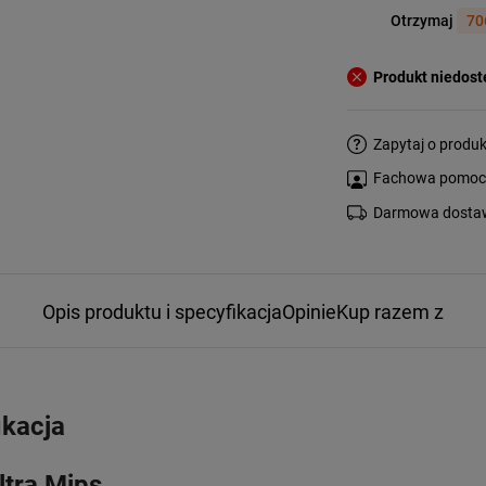
Otrzymaj
70
Produkt niedos
Zapytaj o produk
Fachowa pomoc s
Darmowa dostaw
Opis produktu i specyfikacja
Opinie
Kup razem z
ikacja
ltra Mips