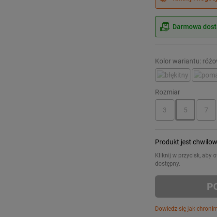
Darmowa dosta
Kolor wariantu: róż
Rozmiar
3
5
7
Produkt jest chwilo
Kliknij w przycisk, aby
dostępny.
P
Dowiedz się jak chroni