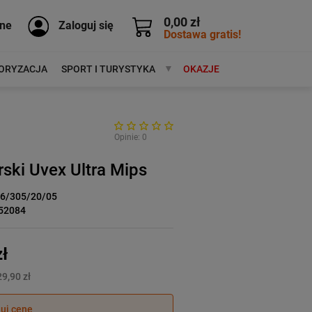
0,00 zł
ne
Zaloguj się
Dostawa gratis!
ORYZACJA
SPORT I TURYSTYKA
MARKI
OKAZJE
Opinie: 0
rski Uvex Ultra Mips
/6/305/20/05
52084
ł
9,90 zł
juj cenę