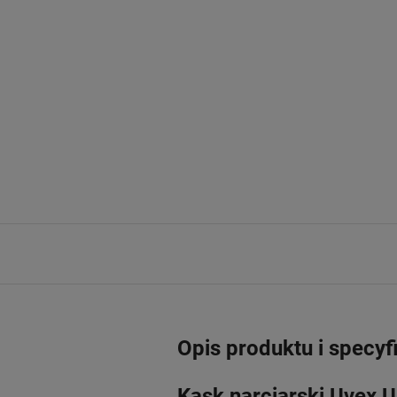
Opis produktu i specyf
Kask narciarski Uvex U