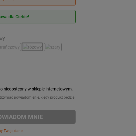
wa dla Ciebie!
owy
wo niedostępny w sklepie internetowym.
 otrzymać powiadomienie, kiedy produkt będzie
OWIADOM MNIE
my Twoje dane.