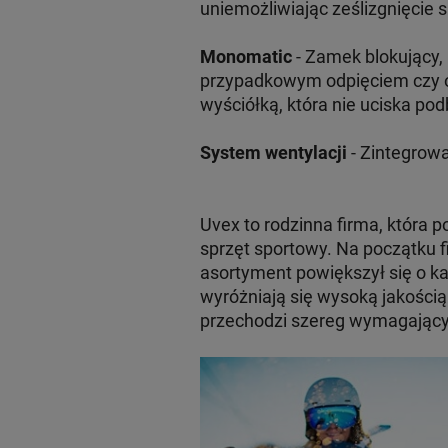
uniemożliwiając ześlizgnięcie
Monomatic
- Zamek blokujący, 
przypadkowym odpięciem czy o
wyściółką, która nie uciska po
System wentylacji
- Zintegrow
Uvex to rodzinna firma, która p
sprzęt sportowy. Na początku f
asortyment powiększył się o ka
wyróżniają się wysoką jakością
przechodzi szereg wymagającyc