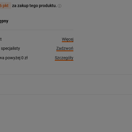
6 pkt
za zakup tego produktu.
tępny
Więcej
t
Zadzwoń
pecjalisty
Szczegóły
a powyżej 0 zł