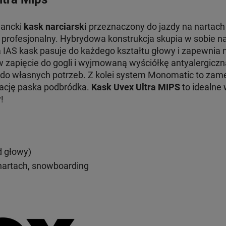
gancki
kask narciarski
przeznaczony do jazdy na nartach 
profesjonalny. Hybrydowa konstrukcja skupia w sobie na
IAS kask pasuje do każdego kształtu głowy i zapewnia 
zapięcie do gogli i wyjmowaną wyściółkę antyalergicz
do własnych potrzeb. Z kolei system Monomatic to zame
ację paska podbródka.
Kask Uvex Ultra MIPS
to idealne
!
d głowy)
nartach, snowboarding