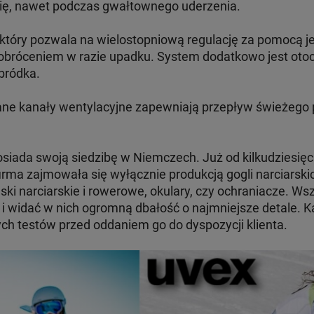
 się, nawet podczas gwałtownego uderzenia.
który pozwala na wielostopniową regulację za pomocą jed
bróceniem w razie upadku. System dodatkowo jest oto
dbródka.
ane kanały wentylacyjne zapewniają przepływ świeżego 
osiada swoją siedzibę w Niemczech. Już od kilkudziesięci
irma zajmowała się wyłącznie produkcją gogli narciarski
ski narciarskie i rowerowe, okulary, czy ochraniacze. Ws
 i widać w nich ogromną dbałość o najmniejsze detale. 
h testów przed oddaniem go do dyspozycji klienta.