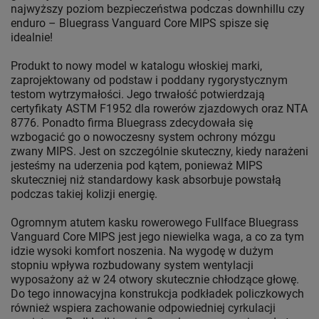
najwyższy poziom bezpieczeństwa podczas downhillu czy
enduro – Bluegrass Vanguard Core MIPS spisze się
idealnie!
Produkt to nowy model w katalogu włoskiej marki,
zaprojektowany od podstaw i poddany rygorystycznym
testom wytrzymałości. Jego trwałość potwierdzają
certyfikaty ASTM F1952 dla rowerów zjazdowych oraz NTA
8776. Ponadto firma Bluegrass zdecydowała się
wzbogacić go o nowoczesny system ochrony mózgu
zwany MIPS. Jest on szczególnie skuteczny, kiedy narażeni
jesteśmy na uderzenia pod kątem, ponieważ MIPS
skuteczniej niż standardowy kask absorbuje powstałą
podczas takiej kolizji energię.
Ogromnym atutem kasku rowerowego Fullface Bluegrass
Vanguard Core MIPS jest jego niewielka waga, a co za tym
idzie wysoki komfort noszenia. Na wygodę w dużym
stopniu wpływa rozbudowany system wentylacji
wyposażony aż w 24 otwory skutecznie chłodzące głowę.
Do tego innowacyjna konstrukcja podkładek policzkowych
również wspiera zachowanie odpowiedniej cyrkulacji