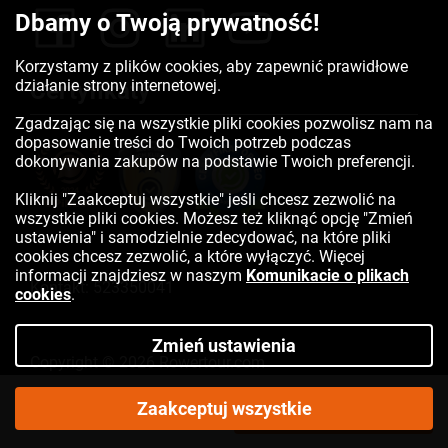
Dbamy o Twoją prywatność!
Korzystamy z plików cookies, aby zapewnić prawidłowe
działanie strony internetowej.
Certyfikaty
Zgadzając się na wszystkie pliki cookies pozwolisz nam na
dopasowanie treści do Twoich potrzeb podczas
dokonywania zakupów na podstawie Twoich preferencji.
Kliknij "Zaakceptuj wszystkie" jeśli chcesz zezwolić na
wszystkie pliki cookies. Możesz też kliknąć opcję "Zmień
ustawienia" i samodzielnie zdecydować, na które pliki
cookies chcesz zezwolić, a które wyłączyć. Więcej
informacji znajdziesz w naszym
Komunikacie o plikach
Kontakt:
523350041
cookies
.
Zmień ustawienia
Copyright © 2026 Rowertour.com
Internetowy sklep rowerowy
989,50
Zaakceptuj wszystkie
DO KOSZYKA
zł
Cena katalogowa:
1399,90 zł