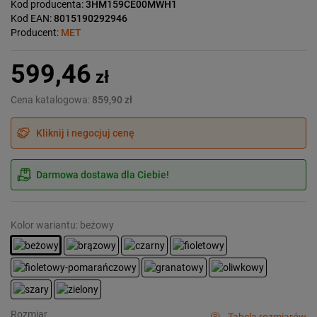
Kod producenta:
3HM159CE00MWH1
Kod EAN:
8015190292946
Producent:
MET
599,46
zł
Cena katalogowa:
859,90 zł
Kliknij i negocjuj cenę
Darmowa dostawa dla Ciebie!
Kolor wariantu: beżowy
Rozmiar
Tabela rozmiarów