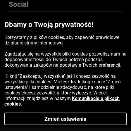
Social
Dbamy o Twoją prywatność!
Korzystamy z plików cookies, aby zapewnić prawidłowe
działanie strony internetowej.
Certyfikaty
Zgadzając się na wszystkie pliki cookies pozwolisz nam na
dopasowanie treści do Twoich potrzeb podczas
dokonywania zakupów na podstawie Twoich preferencji.
Kliknij "Zaakceptuj wszystkie" jeśli chcesz zezwolić na
wszystkie pliki cookies. Możesz też kliknąć opcję "Zmień
ustawienia" i samodzielnie zdecydować, na które pliki
cookies chcesz zezwolić, a które wyłączyć. Więcej
informacji znajdziesz w naszym
Komunikacie o plikach
Kontakt:
523350041
cookies
.
Zmień ustawienia
Copyright © 2026 Rowertour.com