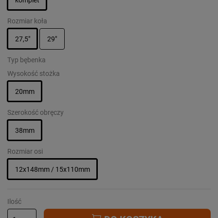
Rozmiar koła
27,5"
29"
Typ bębenka
Wysokość stożka
20mm
Szerokość obręczy
38mm
Rozmiar osi
12x148mm / 15x110mm
Ilość