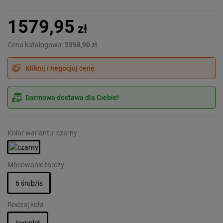
1579,95
zł
Cena katalogowa:
2398,90 zł
Kliknij i negocjuj cenę
Darmowa dostawa dla Ciebie!
Kolor wariantu: czarny
Mocowanie tarczy
6 śrub/is
Rodzaj koła
komplet