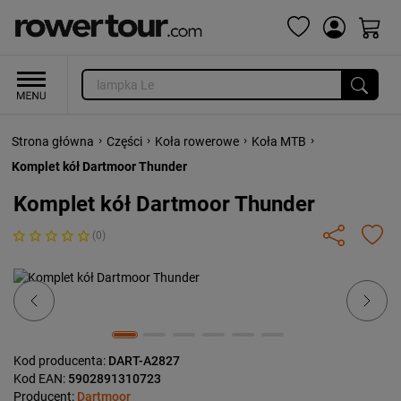
›
›
›
›
Strona główna
Części
Koła rowerowe
Koła MTB
Komplet kół Dartmoor Thunder
Komplet kół Dartmoor Thunder
(0)
Previous
Next
Kod producenta:
DART-A2827
Kod EAN:
5902891310723
Producent:
Dartmoor