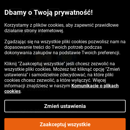
Dbamy o Twoją prywatność!
Korzystamy z plików cookies, aby zapewnić prawidłowe
działanie strony internetowej.
Certyfikaty
Zgadzając się na wszystkie pliki cookies pozwolisz nam na
dopasowanie treści do Twoich potrzeb podczas
dokonywania zakupów na podstawie Twoich preferencji.
Kliknij "Zaakceptuj wszystkie" jeśli chcesz zezwolić na
wszystkie pliki cookies. Możesz też kliknąć opcję "Zmień
ustawienia" i samodzielnie zdecydować, na które pliki
cookies chcesz zezwolić, a które wyłączyć. Więcej
informacji znajdziesz w naszym
Komunikacie o plikach
Kontakt:
523350041
cookies
.
Zmień ustawienia
Copyright © 2026 Rowertour.com
Internetowy sklep rowerowy
Zaakceptuj wszystkie