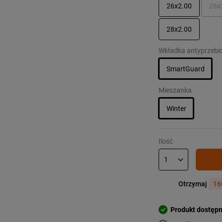
26x2.00
26x
28x2.00
Wkładka antyprzebi
SmartGuard
Mieszanka
Winter
Ilość
Otrzymaj
16
Produkt dostęp