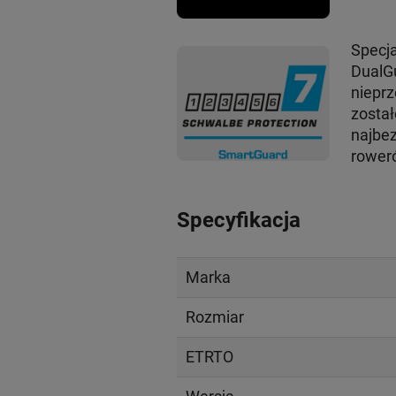
Specj
DualG
nieprz
został
najbez
rower
Specyfikacja
Marka
Rozmiar
ETRTO