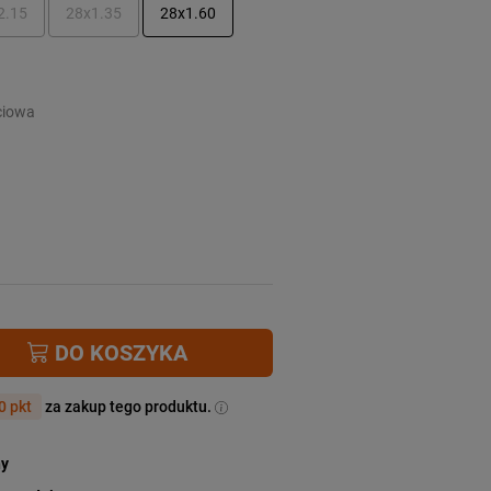
2.15
28x1.35
28x1.60
ciowa
DO KOSZYKA
0 pkt
za zakup tego produktu.
ny