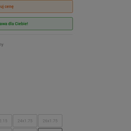
juj cenę
wa dla Ciebie!
ny
2.15
24x1.75
26x1.75