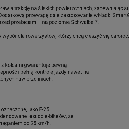
rawia trakcję na śliskich powierzchniach, zapewniając s
. Dodatkową przewagę daje zastosowanie wkładki SmartG
zed przebiciem – na poziomie Schwalbe 7.
y wybór dla rowerzystów, którzy chcą cieszyć się całor
 z kolcami gwarantuje pewną
epność i pełną kontrolę jazdy nawet na
zonych nawierzchniach.
oznaczone, jako E-25
endowane jest do e-bike'ów, ze
aganiem do 25 km/h.