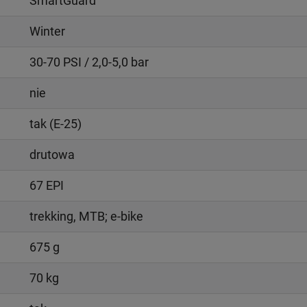
SmartGuard
Winter
30-70 PSI / 2,0-5,0 bar
nie
tak (E-25)
drutowa
67 EPI
trekking, MTB; e-bike
675 g
70 kg