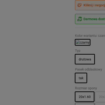
Kliknij i negoc
Darmowa dosta
Kolor wariantu: czar
Typ
drutowa
Pasek odblaskowy
tak
Rozmiar opony
20x1.60
20x