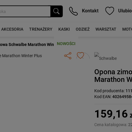
Kontakt
Ulubio
AKCESORIA
TRENAŻERY
KASKI
ODZIEŻ
WARSZTAT
MOT
NOWOŚCI
owa Schwalbe Marathon Winter Plus
Następny
Opona zim
Marathon Wi
Kod producenta:
11
Kod EAN:
40264958
159,16
z
Cena katalogowa:
22