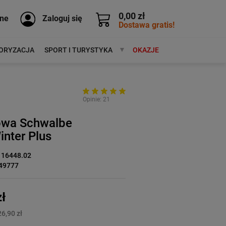
0,00 zł
ne
Zaloguj się
Dostawa gratis!
ORYZACJA
SPORT I TURYSTYKA
MARKI
OKAZJE
Opinie: 21
owa Schwalbe
nter Plus
116448.02
49777
ł
6,90 zł