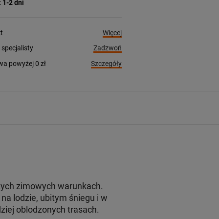
:
1-2 dni
Więcej
t
Zadzwoń
pecjalisty
Szczegóły
a powyżej 0 zł
jszych zimowych warunkach.
 lodzie, ubitym śniegu i w
ziej oblodzonych trasach.