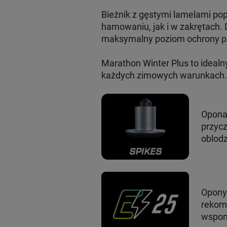
Bieżnik z gęstymi lamelami pop
hamowaniu, jak i w zakrętach
maksymalny poziom ochrony pr
Marathon Winter Plus to idealn
każdych zimowych warunkach.
Opona
przycz
oblod
Opony 
rekomd
wspom