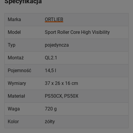
Specyfikacja
Marka
ORTLIEB
Model
Sport Roller Core High Visibility
Typ
pojedyncza
Montaż
QL2.1
Pojemność
14,5 l
Wymiary
37 x 26 x 16 cm
Materiał
PS50CX, PS50X
Waga
720 g
Kolor
żółty