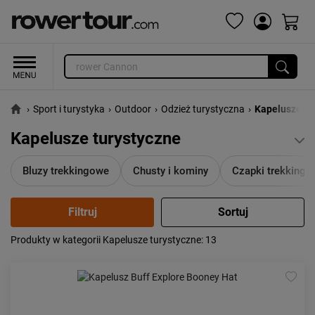
›
Sport i turystyka
›
Outdoor
›
Odzież turystyczna
›
Kapelusze tu
Kapelusze turystyczne
Bluzy trekkingowe
Chusty i kominy
Czapki trekking
Produkty w kategorii Kapelusze turystyczne
: 13
Popularność:
największa
Cena:
od najniższej
od najwyższej
Kolejność:
alfabetycznie