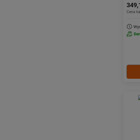
349,
Cena k
Wys
Da