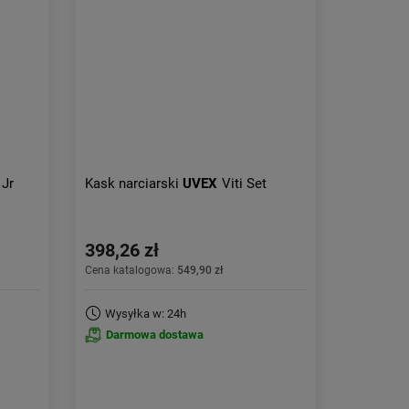
Aktualności:
najnowsze
Obniżka:
największa
 Jr
Kask narciarski
UVEX
Viti Set
398,26 zł
Cena katalogowa:
549,90 zł
Wysyłka w: 24h
Darmowa dostawa