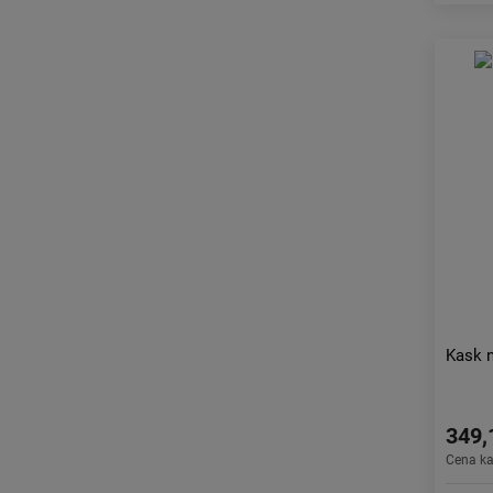
Kask n
349,
Cena k