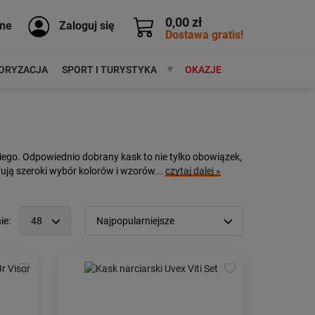
0,00 zł
ne
Zaloguj się
Dostawa gratis!
ORYZACJA
SPORT I TURYSTYKA
MARKI
OKAZJE
ego. Odpowiednio dobrany kask to nie tylko obowiązek,
ują szeroki wybór kolorów i wzorów...
czytaj dalej »
ie:
48
Najpopularniejsze
12
Popularność:
największa
24
Cena:
od najniższej
48
od najwyższej
96
Kolejność:
alfabetycznie