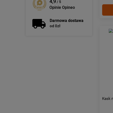
4,9
/ 5
Opinie Opineo
Darmowa dostawa
od 0zł
Kask n