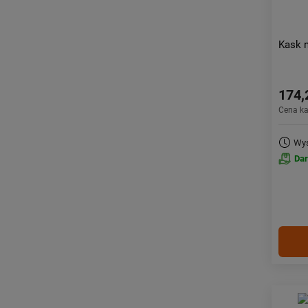
Kask n
174,
Cena k
Wys
Da