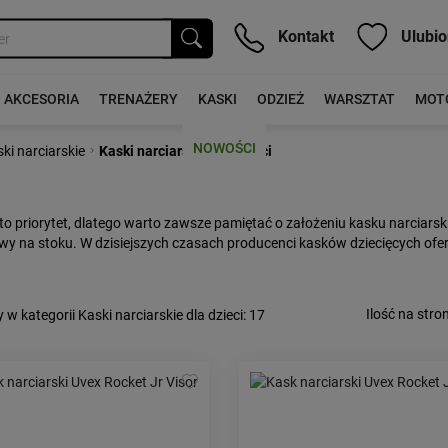
Kontakt
Ulubio
AKCESORIA
TRENAŻERY
KASKI
ODZIEŻ
WARSZTAT
MOT
NOWOŚCI
›
ki narciarskie
Kaski narciarskie dla dzieci
priorytet, dlatego warto zawsze pamiętać o założeniu kasku narciarski
wy na stoku. W dzisiejszych czasach producenci kasków dziecięcych ofer
Ilość na stron
 w kategorii Kaski narciarskie dla dzieci
: 17