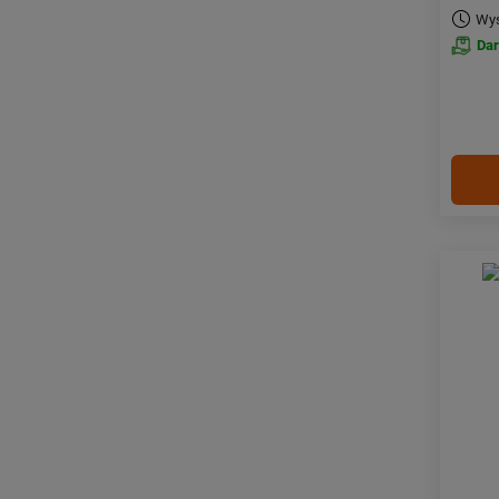
Wys
Da