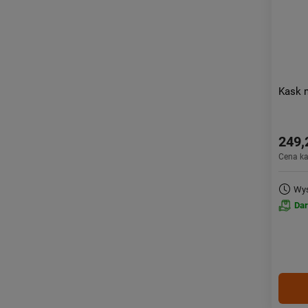
Kask n
249,
Cena k
Wys
Da