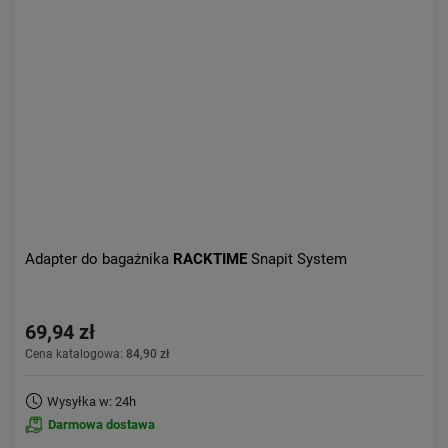
Kolejność:
alfabetycznie
Aktualności:
najnowsze
Obniżka:
największa
Adapter do bagażnika
RACKTIME
Snapit System
69,94 zł
Cena katalogowa:
84,90 zł
Wysyłka w: 24h
Darmowa dostawa