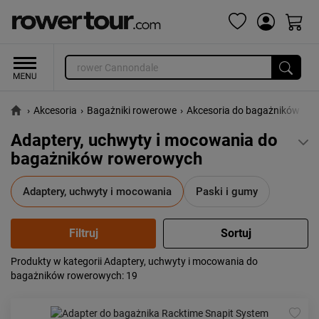
›
Akcesoria
›
Bagażniki rowerowe
›
Akcesoria do bagażników ro
Adaptery, uchwyty i mocowania do
bagażników rowerowych
Adaptery, uchwyty i mocowania
Paski i gumy
Produkty w kategorii Adaptery, uchwyty i mocowania do
Popularność:
największa
bagażników rowerowych
: 19
Cena:
od najniższej
od najwyższej