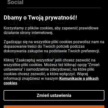
Social
Dbamy o Twoją prywatność!
Korzystamy z plików cookies, aby zapewnić prawidłowe
działanie strony internetowej.
Certyfikaty
Zgadzając się na wszystkie pliki cookies pozwolisz nam na
dopasowanie treści do Twoich potrzeb podczas
dokonywania zakupów na podstawie Twoich preferencji.
Kliknij "Zaakceptuj wszystkie" jeśli chcesz zezwolić na
wszystkie pliki cookies. Możesz też kliknąć opcję "Zmień
ustawienia" i samodzielnie zdecydować, na które pliki
cookies chcesz zezwolić, a które wyłączyć. Więcej
informacji znajdziesz w naszym
Komunikacie o plikach
Kontakt:
523350041
cookies
.
Zmień ustawienia
Copyright © 2026 Rowertour.com