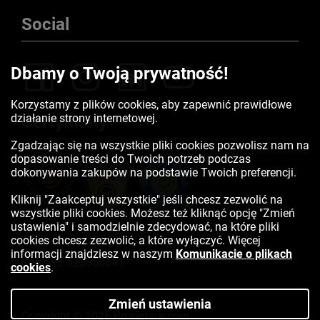
Social
Dbamy o Twoją prywatność!
Korzystamy z plików cookies, aby zapewnić prawidłowe
działanie strony internetowej.
Certyfikaty
Zgadzając się na wszystkie pliki cookies pozwolisz nam na
dopasowanie treści do Twoich potrzeb podczas
dokonywania zakupów na podstawie Twoich preferencji.
Kliknij "Zaakceptuj wszystkie" jeśli chcesz zezwolić na
wszystkie pliki cookies. Możesz też kliknąć opcję "Zmień
ustawienia" i samodzielnie zdecydować, na które pliki
cookies chcesz zezwolić, a które wyłączyć. Więcej
informacji znajdziesz w naszym
Komunikacie o plikach
Kontakt:
523350041
cookies
.
Zmień ustawienia
Copyright © 2026 Rowertour.com