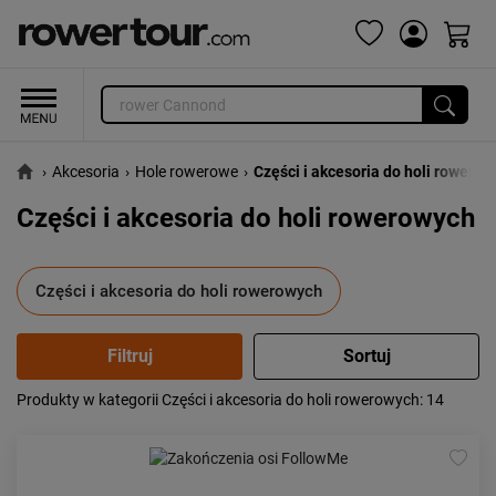
›
Akcesoria
›
Hole rowerowe
›
Części i akcesoria do holi rowero
Części i akcesoria do holi rowerowych
Części i akcesoria do holi rowerowych
Produkty w kategorii Części i akcesoria do holi rowerowych
: 14
Popularność:
największa
Cena:
od najniższej
od najwyższej
Kolejność:
alfabetycznie