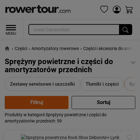
›
Części
›
Amortyzatory rowerowe
›
Części i akcesoria do amort
Sprężyny powietrzne i części do
amortyzatorów przednich
Zestawy serwisowe i uszczelki
Tłumiki i części
Sprę
Produkty w kategorii Sprężyny powietrzne i części do
Popularność:
największa
amortyzatorów przednich
: 59
Cena:
od najniższej
od najwyższej