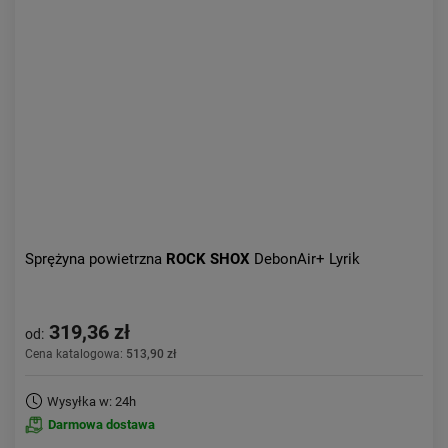
Kolejność:
alfabetycznie
Aktualności:
najnowsze
Obniżka:
największa
Sprężyna powietrzna
ROCK SHOX
DebonAir+ Lyrik
319,36 zł
od:
Cena katalogowa:
513,90 zł
Wysyłka w: 24h
Darmowa dostawa