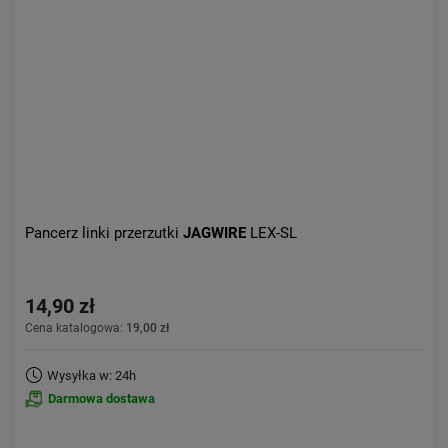
Aktualności:
najnowsze
Obniżka:
największa
Pancerz linki przerzutki
JAGWIRE
LEX-SL
14,90 zł
Cena katalogowa:
19,00 zł
Wysyłka w: 24h
Darmowa dostawa