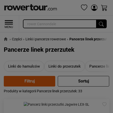
›
Części
›
Linki i pancerze rowerowe
›
Pancerze linek przerzutek
Pancerze linek przerzutek
Linki do hamulców
Linki do przerzutek
Pancerze lin
Produkty w kategorii Pancerze linek przerzutek
: 33
Popularność:
największa
Cena:
od najniższej
od najwyższej
Kolejność:
alfabetycznie