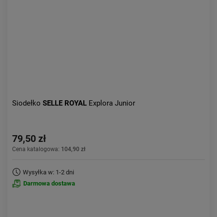
Aktualności:
najnowsze
Obniżka:
największa
Siodełko
SELLE ROYAL
Explora Junior
79,50 zł
Cena katalogowa:
104,90 zł
Wysyłka w: 1-2 dni
Darmowa dostawa