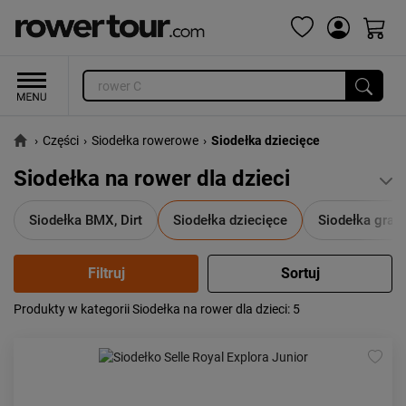
›
Części
›
Siodełka rowerowe
›
Siodełka dziecięce
Siodełka na rower dla dzieci
Siodełka BMX, Dirt
Siodełka dziecięce
Siodełka grave
Produkty w kategorii Siodełka na rower dla dzieci
: 5
Popularność:
największa
Cena:
od najniższej
od najwyższej
Kolejność:
alfabetycznie