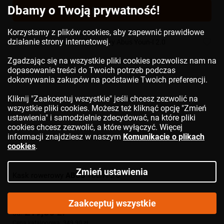
Dbamy o Twoją prywatność!
DO KOSZYKA
Korzystamy z plików cookies, aby zapewnić prawidłowe
działanie strony internetowej.
Zgadzając się na wszystkie pliki cookies pozwolisz nam na
dopasowanie treści do Twoich potrzeb podczas
dokonywania zakupów na podstawie Twoich preferencji.
Kliknij "Zaakceptuj wszystkie" jeśli chcesz zezwolić na
wszystkie pliki cookies. Możesz też kliknąć opcję "Zmień
ustawienia" i samodzielnie zdecydować, na które pliki
cookies chcesz zezwolić, a które wyłączyć. Więcej
informacji znajdziesz w naszym
Komunikacie o plikach
cookies
.
Zmień ustawienia
Kask rowerowy
ABUS
Youn-I 2.0
Zaakceptuj wszystkie
219,50 zł
od:
Cena katalogowa:
349,90 zł