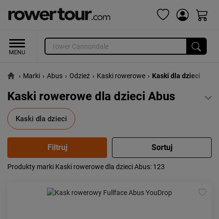
›
Marki
›
Abus
›
Odzież
›
Kaski rowerowe
›
Kaski dla dzieci
Kaski rowerowe dla dzieci Abus
Kaski dla dzieci
Produkty marki Kaski rowerowe dla dzieci Abus
: 123
Popularność:
największa
Cena:
od najniższej
od najwyższej
Kolejność:
alfabetycznie