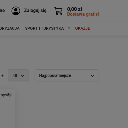
0,00 zł
ne
Zaloguj się
Dostawa gratis!
ORYZACJA
SPORT I TURYSTYKA
MARKI
OKAZJE
ie:
48
Najpopularniejsze
12
Popularność:
największa
24
Cena:
od najniższej
48
od najwyższej
96
Kolejność:
alfabetycznie
Aktualności:
najnowsze