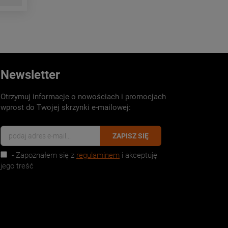
Newsletter
Otrzymuj informacje o nowościach i promocjach
wprost do Twojej skrzynki e-mailowej:
ZAPISZ SIĘ
- Zapoznałem się z
regulaminem
i akceptuję
jego treść