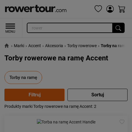
›
Marki
›
Accent
›
Akcesoria
›
Torby rowerowe
›
Torby na ramę
Torby rowerowe na ramę Accent
Torby na ramę
Produkty marki Torby rowerowe na ramę Accent
: 2
Popularność:
największa
Cena:
od najniższej
od najwyższej
Kolejność:
alfabetycznie